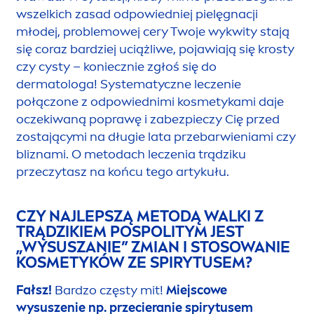
niestety, nawrót zmian trądzikowych.
Zwłaszcza u tych osób, które zapominają o
stałej, odpowiedniej pielęgnacji skóry.
Zatem,
słońce lub solarium nie jest lekarstwem na
wyleczenie trądziku.
CZY W RAZIE NASILANIA SIĘ TRĄDZIKU
POSPOLITEGO NALEŻY ODWIEDZIĆ
DERMATOLOGA?
Prawda!
W sytuacji, kiedy mimo przestrzegania
wszelkich zasad odpowiedniej pielęgnacji
młodej, problemowej cery Twoje wykwity stają
się coraz bardziej uciążliwe, pojawiają się krosty
czy cysty – koniecznie zgłoś się do
dermatologa! Systematyczne leczenie
połączone z odpowiednimi kosmetykami daje