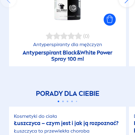
Demakijaż oczu – jak wykonać go poprawnie?
Domowe sposoby na wągry
Demakijaż twarzy – jak wykonać?
Czym myć twarz? Wskazówki od
NIVEA
Tonik do twarzy – dlaczego jest ci potrzebny?
Oczyszczanie porów – 8 znanych i mniej
znanych sposobów
TO TAKŻE CI SIĘ SPODOBA