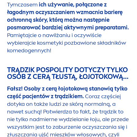
tolerancji kolejnych, leczniczych kosmetyków.
Zatem zarówno mycie twarzy, jak i cała
pielęgnacja trądzikowa nie powinna przesuszać
skóry!
NIE NAWILŻAM SKÓRY, BO KREMY
MOGĄ „ZAPYCHAĆ PORY” I
PROWADZĄ DO TRĄDZIKU.
Fałsz!
Pokutuje przekonanie, że używanie
kremów nawilżających może „zapychać cerę” i
nie należy ich w skórze trądzikowej stosować.
Tymczasem
ich używanie, połączone z
łagodnym oczyszczaniem wzmacnia barierę
ochronną skóry, którą można następnie
posmarować bardziej aktywnymi preparatami.
Pamiętajcie o nawilżaniu i oczywiście
wybierajcie kosmetyki pozbawione składników