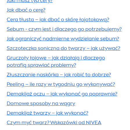
Sami widzicie, że sztuka walki z
niedoskonałościami opiera się przede
wszystkim na znajomości tematu!