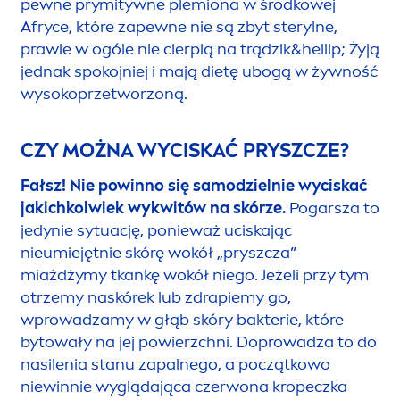
CZY TRĄDZIK WYNIKA ZE ZŁEJ
HIGIENY, BRUDU?
Fałsz!
Zmiany trądzikowe powstają niezależnie
od higieny, a najczęściej dotykają populacje
dobrze rozwinięte, czyste i bogate
. Z kolei
pewne prymitywne plemiona w środkowej
Afryce, które zapewne nie są zbyt sterylne,
prawie w ogóle nie cierpią na trądzik&hel
lip
; Żyją
jednak spokojniej i mają dietę ubogą w żywność
wysokoprzetworzoną.