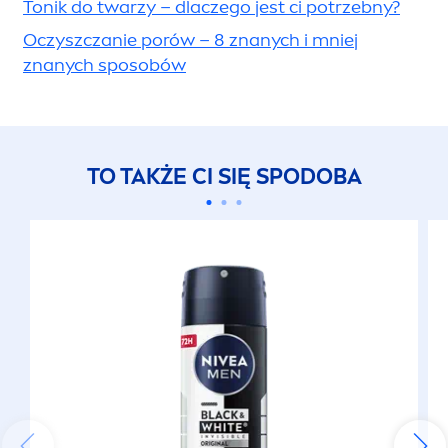
PRZECZYTAJ TAKŻE:
Pielęgnacja twarzy krok po kroku. Jaka powinna
być kolejność pielęgnacji twarzy?
Jaki masz typ cery?
Jak dbać o cerę?
Cera tłusta – jak dbać o skórę łojotokową?
Sebum - czym jest i dlaczego go potrzebujemy?
Jak ograniczyć nadmierne wydzielanie sebum?
Szczoteczka soniczna do twarzy – jak używać?
Gruczoły łojowe – jak działają i dlaczego
potrafią sprawiać problemy?
Złuszczanie naskórka – jak robić to dobrze?
Peeling – ile razy w tygodniu go wykonywać?