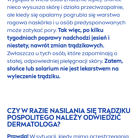
niezapalny (tzn. są to tzw. czarne wągry czy
podskórne zaskórniki) można udać się na
oczyszczenie skóry do kosmetyczki, która w
odpowiednich warunkach i po odpowiednim
przygotowaniu cery rozprawi się z
„nieproszonymi gośćmi”.
CZY SOLARIUM POMAGA NA TRĄDZIK?
Fałsz!
Rzeczywiście w czasie lata, po ekspozycji
na słońce skóra z tendencją do trądziku
wygląda u wielu osób znacznie lepiej. Słońce
nieco wysusza skórę i działa przeciwzapalnie,
ale kiedy się opalamy pogrubia się warstwa
rogowa naskórka i u osób predysponowanych
może zatykać pory.
Tak więc, po kilku
tygodniach poprawy nadchodzi jesień i