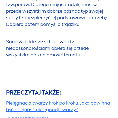
komedogennych!
TRĄDZIK POSPOLITY DOTYCZY TYLKO
OSÓB Z CERĄ TŁUSTĄ, ŁOJOTOKOWĄ…
Fałsz!
Osoby z cerą łojotokową stanowią tylko
część pacjentów z trądzikiem.
Coraz częściej
dotyka on także ludzi ze skórą normalną, a
nawet suchą! Potwierdza to fakt, że trądzik to
nie tylko nadmierne wydzielanie łoju, ale przede
wszystkim jest to zaburzenie oczyszczania się i
złuszczania ujść mieszków włosowych, czyli
tzw.porów. Dlatego mając trądzik, musisz
przede wszystkim dobrze poznać typ swojej
skóry i zabezpieczyć jej podstawowe potrzeby.
Dopiero potem pomyśl o trądziku.