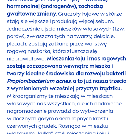
hormonalnej (androgenów), zachodzą
gwałtowne zmiany.
Gruczoły łojowe w skórze
stają się większe i produkują więcej sebum.
Jednocześnie ujścia mieszków włosowych (tzw.
porów), zwłaszcza tych na twarzy, dekolcie,
plecach, zostają zatkane przez warstwę
rogową naskórka, która złuszcza się
nieprawidłowo.
Mieszanka łoju i mas rogowych
zostaje zaczopowana wewnątrz mieszka i
tworzy idealne środowisko dla rozwoju bakterii
Propionibacterium acnes
, a to już nasza trzecia
z wymienionych wcześniej przyczyn trądziku.
Mikroorganizmy te mieszkają w mieszkach
włosowych nas wszystkich, ale ich nadmierne
nagromadzenie prowadzi do wytworzenia
widocznych gołym okiem ropnych krost i
czerwonych grudek. Rosnąca w mieszku
włosowym „kulka”, czyli mieszanina łoju i