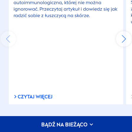
(0)
Antyperspiranty dla mężczyzn
Antyperspirant
Black
&
White
Power
Spray 100 ml