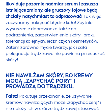
oczekiwaną poprawę i zabezpieczy Cię przed
zostającymi na długie lata przebarwieniami czy
bliznami. O metodach leczenia trądziku
przeczytasz na końcu tego artykułu.
CZY NAJLEPSZĄ METODĄ WALKI Z
TRĄDZIKIEM POSPOLITYM JEST
„WYSUSZANIE” ZMIAN I STOSOWANIE
KOSMETYKÓW ZE SPIRYTUSEM?
Fałsz!
Bardzo częsty mit!
Miejscowe
wysuszenie np. przecieranie spirytusem
likwiduje pozornie nadmiar serum i zasusza
istniejące zmiany, ale gruczoły łojowe będą
chciały natychmiast to odpracować!
Tak więc
zaczynamy nakręcać błędne koło! Zbytnie
wysuszenie doprowadza także do
podrażnienia, zaczerwienienia skóry i braku