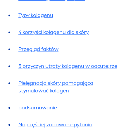
Typy kolagenu
4 korzyści kolagenu dla skóry
Przegląd faktów
5 przyczyn utraty kolagenu w oacute;rze
Pielęgnacja skóry pomagająca
stymulować kolagen
podsumowanie
Najczęściej zadawane pytania