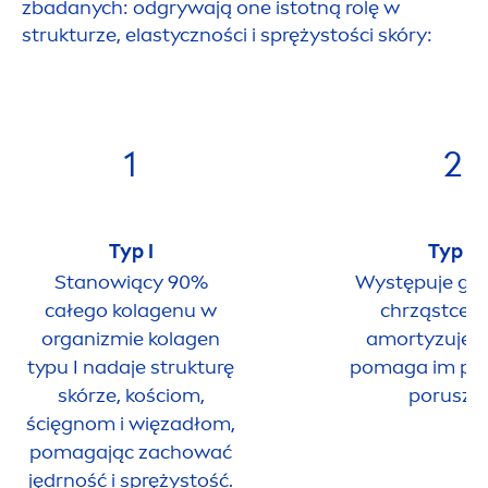
zbadanych: odgrywają one istotną rolę w
strukturze, elastyczności i sprężystości skóry:
1
2
Typ I
Typ II
Stanowiący 90%
Występuje gł
całego kolagenu w
chrząstce, 
organizmie kolagen
amortyzuje s
typu I nadaje strukturę
pomaga im płyn
skórze, kościom,
poruszać
ścięgnom i więzadłom,
pomagając zachować
jędrność i sprężystość.