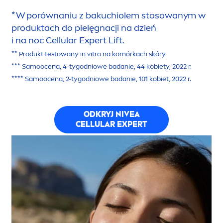
* W porównaniu z bakuchiolem stosowanym w
produktach do pielęgnacji na dzień
i na noc
Cellular
Expert Lift.
** Produkt testowany in vitro na komórkach skóry
*** Samoocena, 4-tygodniowe badanie, 44 kobiety, 2022 r.
**** Samoocena, 2-tygodniowe badanie, 101 kobiet, 2022 r.
ODKRYJ
NIVEA
CELLULAR
EXPERT