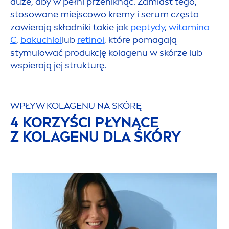
duże, aby w pełni przeniknąć. Zamiast tego,
stosowane miejscowo kremy i serum często
zawierają składniki takie jak
peptydy
,
witamina
C
,
bakuchiol
lub
retinol
, które pomagają
stymulować produkcję kolagenu w skórze lub
wspierają jej strukturę.
WPŁYW KOLAGENU NA SKÓRĘ
4 KORZYŚCI PŁYNĄCE
Z KOLAGENU DLA SKÓRY