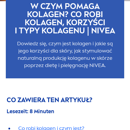
W CZYM POMAGA
KOLAGEN? CO ROBI
KOLAGEN, KORZYŚCI
I TYPY KOLAGENU |
NIVEA
Dowiedz się, czym jest kolagen i jakie są
jego korzyści dla skóry, jak stymulować
natural
ną produkcję kolagenu w skórze
poprzez dietę i pielęgnację
NIVEA
.
CO ZAWIERA TEN ARTYKUŁ?
Lesezeit: 8 Minuten
Co robi kolagen i czym jest?