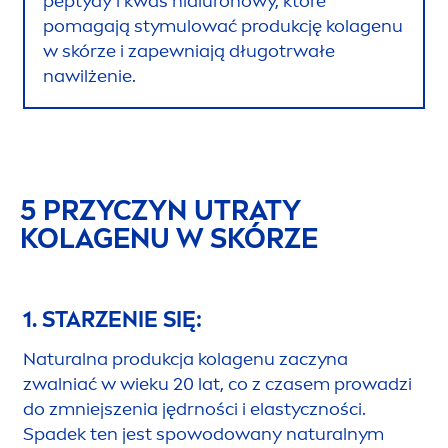
peptydy i kwas hialuronowy, które
pomagają stymulować produkcję kolagenu
w skórze i zapewniają długotrwałe
nawilżenie.
5 PRZYCZYN UTRATY
KOLAGENU W SKÓRZE
1. STARZENIE SIĘ:
Natural
na produkcja kolagenu zaczyna
zwalniać w wieku 20 lat, co z czasem prowadzi
do zmniejszenia jędrności i elastyczności.
Spadek ten jest spowodowany
natural
nym