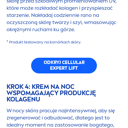
skórę przed szkodliwym promieniowaniem UV,
które może rozkładać kolagen i przyspieszać
starzenie. Nakładaj codziennie rano na
oczyszczoną skórę twarzy i szyi, wmasowując
okrężnymi ruchami ku górze.
* Produkt testowany na komórkach skóry.
ODKRYJ
CELLULAR
EXPERT LIFT
KROK 4: KREM NA NOC
WSPOMAGAJĄCY PRODUKCJĘ
KOLAGENU
W nocy skóra pracuje najintensywniej, aby się
zregenerować i odbudować, dlatego jest to
idealny mo
men
t na zastosowanie bogatego,