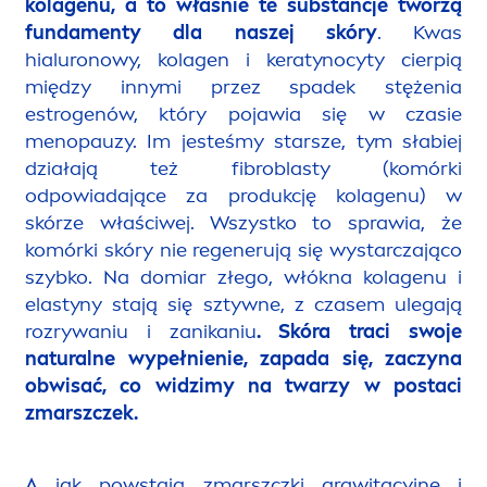
kolagenu, a to właśnie te substancje tworzą
funda
men
ty dla naszej skóry
. Kwas
hialuronowy, kolagen i keratynocyty cierpią
między innymi przez spadek stężenia
estrogenów, który pojawia się w czasie
men
opauzy. Im jesteśmy starsze, tym słabiej
działają też fibroblasty (komórki
odpowiadające za produkcję kolagenu) w
skórze właściwej. Wszystko to sprawia, że
komórki skóry nie regenerują się wystarczająco
szybko. Na domiar złego, włókna kolagenu i
elastyny stają się sztywne, z czasem ulegają
rozrywaniu i zanikaniu
. Skóra traci swoje
natural
ne wypełnienie, zapada się, zaczyna
obwisać, co widzimy na twarzy w postaci
zmarszczek.
A jak powstają zmarszczki grawitacyjne i