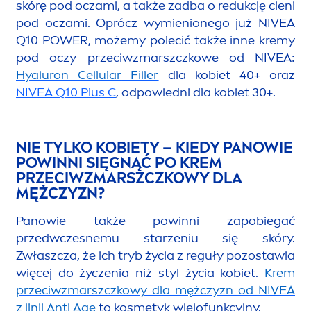
skórę pod oczami, a także zadba o redukcję cieni
pod oczami. Oprócz wymienionego już
NIVEA
Q10 POWER, możemy polecić także inne kremy
pod oczy przeciwzmarszczkowe od
NIVEA
:
Hyaluron
Cellular
Filler
dla kobiet 40+ oraz
NIVEA
Q10 Plus C
, odpowiedni dla kobiet 30+.
NIE TYLKO KOBIETY – KIEDY PANOWIE
POWINNI SIĘGNĄĆ PO KREM
PRZECIWZMARSZCZKOWY DLA
MĘŻCZYZN?
Panowie także powinni zapobiegać
przedwczesnemu starzeniu się skóry.
Zwłaszcza, że ich tryb życia z reguły pozostawia
więcej do życzenia niż styl życia kobiet.
Krem
przeciwzmarszczkowy dla mężczyzn od
NIVEA
z linii Anti Age
to kosmetyk wielofunkcyjny.