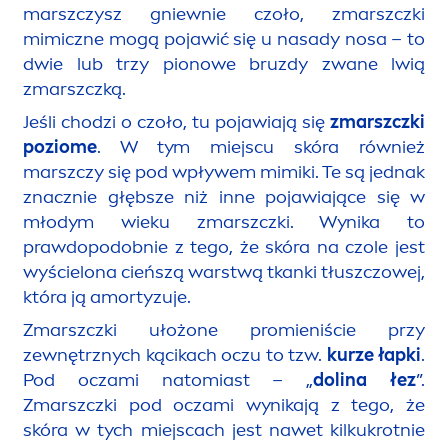
marszczysz gniewnie czoło, zmarszczki
mimiczne mogą pojawić się u nasady nosa – to
dwie lub trzy pionowe bruzdy zwane lwią
zmarszczką.
Jeśli chodzi o czoło, tu pojawiają się
zmarszczki
poziome
. W tym miejscu skóra również
marszczy się pod wpływem mimiki. Te są jednak
znacznie głębsze niż inne pojawiające się w
młodym wieku zmarszczki. Wynika to
prawdopodobnie z tego, że skóra na czole jest
wyścielona cieńszą warstwą tkanki tłuszczowej,
która ją amortyzuje.
Zmarszczki ułożone promieniście przy
zewnętrznych kącikach oczu to tzw.
kurze łapki
.
Pod oczami natomiast – „
dolina łez
”.
Zmarszczki pod oczami wynikają z tego, że
skóra w tych miejscach jest nawet kilkukrotnie