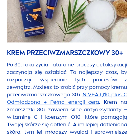
KREM PRZECIWZMARSZCZKOWY 30+
Po 30. roku życia
natural
ne procesy detoksykacji
zaczynają się osłabiać. To najlepszy czas, by
rozpocząć wspieranie tych procesów z
zewnątrz. Możesz to zrobić przy pomocy kremu
przeciwzmarszczkowego 30+
NIVEA
Q10 plus C
Odmłodzona + Pełna energii cera
. Krem na
zmarszczki 30+ zawiera silne antyoksydanty –
witaminę C i koenzym Q10, które pomagają
Twojej skórze się dotlenić. A im lepiej dotleniona
skóra, tym jej młodszy wygląd i sprawniejsze