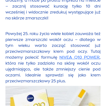
urodziny, a może po prostu impreza na mieście
– zacznij stosować kurację tylko 10 dni
wcześniej i widocznie zredukuj występujące już
na skórze zmarszczki!
Powyżej 25. roku życia wiele kobiet zauważa też
pierwsze zmarszczki wokół oczu – dlatego w
tym wieku warto zacząć stosować już
przeciwzmarszczkowy krem pod oczy. Tutaj
możemy polecić formułę
NIVEA
Q10 POWER
,
która nie tylko zadziała na skórę wokół oczu
ujędrniająco, ale także zmniejszy cienie pod
oczami. Idealnie sprawdzi się jako krem
przeciwzmarszczkowy 25 plus.