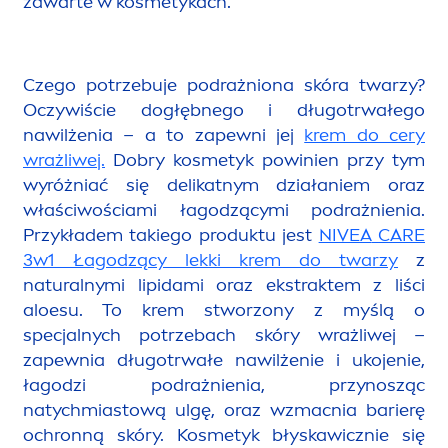
zawarte w kosmetykach.
Czego potrzebuje podrażniona skóra twarzy?
Oczywiście dogłębnego i długotrwałego
nawilżenia – a to zapewni jej
krem do cery
wrażliwej.
Dobry kosmetyk powinien przy tym
wyróżniać się delikatnym działaniem oraz
właściwościami łagodzącymi podrażnienia.
Przykładem takiego produktu jest
NIVEA
CARE
3w1 Łagodzący lekki krem do twarzy
z
natural
nymi
lip
idami oraz ekstraktem z liści
aloesu. To krem stworzony z myślą o
specjalnych potrzebach skóry wrażliwej –
zapewnia długotrwałe nawilżenie i ukojenie,
łagodzi podrażnienia, przynosząc
natychmiastową ulgę, oraz wzmacnia barierę
ochronną skóry. Kosmetyk błyskawicznie się