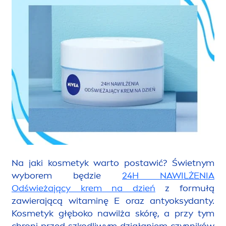
Na jaki kosmetyk warto postawić? Świetnym
wyborem będzie
24H NAWILŻENIA
Odświeżający krem na dzień
z formułą
zawierającą witaminę E oraz antyoksydanty.
Kosmetyk głęboko nawilża skórę,
a przy tym
chroni przed szkodliwym działaniem czynników