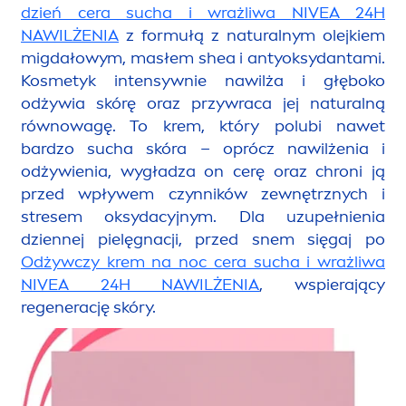
dzień cera sucha i wrażliwa
NIVEA
24H
NAWILŻENIA
z formułą z
natural
nym olejkiem
migdałowym, masłem shea i antyoksydantami.
Kosmetyk intensywnie nawilża i głęboko
odżywia skórę oraz przywraca jej
natural
ną
równowagę. To krem, który polubi nawet
bardzo sucha skóra – oprócz nawilżenia i
odżywienia, wygładza on cerę oraz chroni ją
przed wpływem czynników zewnętrznych i
stresem oksydacyjnym. Dla uzupełnienia
dziennej pielęgnacji, przed snem sięgaj po
Odżywczy krem na noc cera sucha i wrażliwa
NIVEA
24H NAWILŻENIA
, wspierający
regenerację skóry.