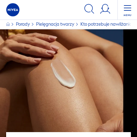
Porady
Pielęgnacja twarzy
Kto potrzebuje nawilżania s