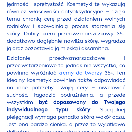
jędrność i sprężystość. Kosmetyki te wykazują
również właściwości antyoksydacyjne – dzięki
temu chronią cerę przed działaniem wolnych
rodników i spowalniają proces starzenia się
skóry. Dobry krem przeciwzmarszczkowy 35+
dodatkowo dogłębnie nawilża skórę, wygładza
ją oraz pozostawia ją miękką i aksamitną.
Działanie przeciwzmarszczkowe i
przeciwstarzeniowe to jednak nie wszystko, co
powinno wyróżniać
kremy do twarzy
35+. Ten
idealny kosmetyk powinien także odpowiadać
na inne potrzeby Twojej cery – niwelować
suchość, łagodzić podrażnienia, a przede
wszystkim
być dopasowany do Twojego
indywidualnego typu skóry
. Specjalnej
pielęgnacji wymaga ponadto skóra wokół oczu.
Jest ona bardzo cienka, a przez to wyjątkowo
delikatna – z tego powodu pierwsze zmarszczki