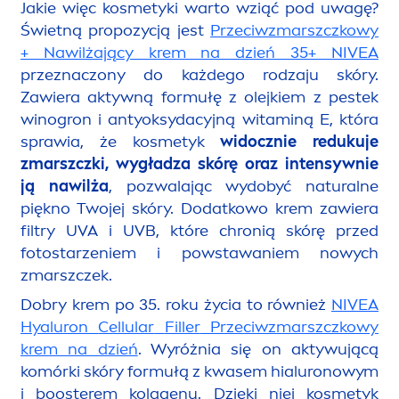
Jakie więc kosmetyki warto wziąć pod uwagę?
Świetną propozycją jest
Przeciwzmarszczkowy
+ Nawilżający krem na dzień 35+
NIVEA
przeznaczony do każdego rodzaju skóry.
Zawiera aktywną formułę z olejkiem z pestek
winogron i antyoksydacyjną witaminą E, która
sprawia, że kosmetyk
widocznie redukuje
zmarszczki, wygładza skórę oraz intensywnie
ją nawilża
, pozwalając wydobyć
natural
ne
piękno Twojej skóry. Dodatkowo krem zawiera
filtry UVA i UVB, które chronią skórę przed
fotostarzeniem i powstawaniem nowych
zmarszczek.
Dobry krem po 35. roku życia to również
NIVEA
Hyaluron
Cellular
Filler
Przeciwzmarszczkowy
krem na dzień
. Wyróżnia się on aktywującą
komórki skóry formułą z kwasem hialuronowym
i boosterem kolagenu. Dzięki niej kosmetyk