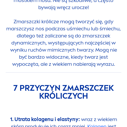
mostkiem nosa. Nie są szkodliwe, a często
bywają wręcz urocze!
Zmarszczki królicze mogą tworzyć się, gdy
marszczysz nos podczas uśmiechu lub śmiechu,
dlatego też zaliczane są do zmarszczek
dynamicznych, występujących najczęściej w
wyniku ruchów mimicznych twarzy. Mogą nie
być bardzo widoczne, kiedy twarz jest
wypoczęta, ale z wiekiem nabierają wyrazu.
7 PRZYCZYN ZMARSZCZEK
KRÓLICZYCH
1.
Utrata kolagenu i elastyny:
wraz z wiekiem
skóra produkuje ich coraz mniej.
Kolagen
jest