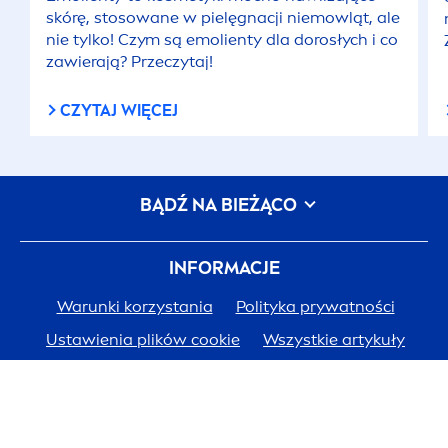
skórę, stosowane w pielęgnacji niemowląt, ale
nie tylko! Czym są emolienty dla dorosłych i co
zawierają? Przeczytaj!
CZYTAJ WIĘCEJ
BĄDŹ NA BIEŻĄCO
INFORMACJE
Warunki korzystania
Polityka prywatności
Ustawienia plików cookie
Wszystkie artykuły
Metryczka
Mapa witryny
WIĘCEJ O MARCE
NIVEA