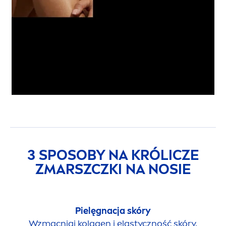
3 SPOSOBY NA KRÓLICZE
ZMARSZCZKI NA NOSIE
Pielęgnacja skóry
Wzmacniaj kolagen i elastyczność skóry,