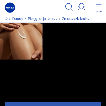
Porady
Pielęgnacja twarzy
Zmarszczki królicze