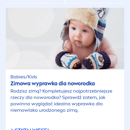
Kosmetyki do golenia ciała
Kosmetyki do opalania
Kosmetyki do pielęgnacji włosów
Kosmetyki do pielęgnacji włosów
Kosmetyki do stylizacji włosów
Babies/Kids
Zimowa wyprawka dla noworodka
Rodzisz zimą? Kompletujesz najpotrzebniejsze
Kosmetyki do twarzy dla mężczyzn
rzeczy dla noworodka? Sprawdź zatem, jak
powinna wyglądać idealna wyprawka dla
Kosmetyki do włosów dla mężczyzn
niemowlaka urodzonego zimą.
Kosmetyki męskie do ciała