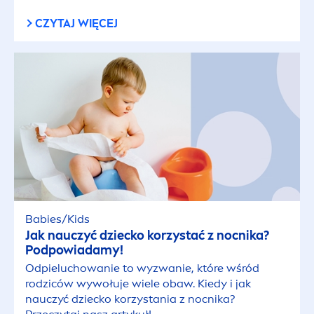
CZYTAJ WIĘCEJ
Tutorial
Wideo
RODZAJ CERY
Bardzo sucha skóra
Przetłuszczająca się skóra głowy
Babies/Kids
Skóra dojrzała
Jak nauczyć dziecko korzystać z nocnika?
Podpowiadamy!
Odpieluchowanie to wyzwanie, które wśród
Skóra dziecka
rodziców wywołuje wiele obaw. Kiedy i jak
nauczyć dziecko korzystania z nocnika?