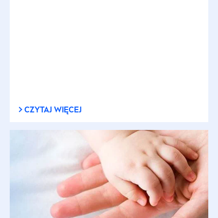
Pieluszkowe zapalenie skóry – jak wygląda i
jak je leczyć?
Pieluszkowe zapalenie skóry jest najczęstszą
postacią przewlekłego zapalenia skóry
wynikającego z podrażnienia. Ile trwa, jak
wygląda i jak je leczyć?
CZYTAJ WIĘCEJ