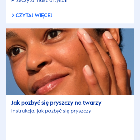
Skóra mieszana
Przeczytaj nasz artykuł!
CZYTAJ WIĘCEJ
Skóra normalna
Skóra szara i zmęczona
Skóra tłusta
Skóra wrażliwa
Skóra z niedoskonałościami
Jak pozbyć się pryszczy na twarzy
Sucha skóra
Instrukcja, jak pozbyć się pryszczy
Wszystkie typy skóry