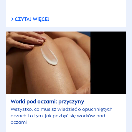
RODZAJ WŁOSÓW
CZYTAJ WIĘCEJ
Łupież
Włosy blond
Włosy cienkie
Włosy farbowane
Włosy kręcone
Worki pod oczami: przyczyny
Wszystko, co musisz wiedzieć o opuchniętych
Włosy normalne
oczach i o tym, jak pozbyć się worków pod
oczami
Włosy przetłuszczające się