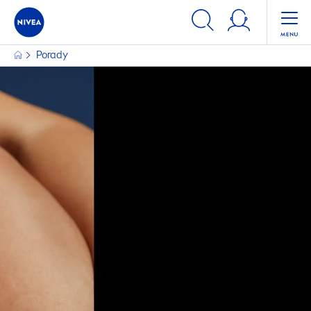
FILTRY
Porady
KATEGORIA GŁÓWNA
Kosmetyki dla mężczyzn
Kosmetyki do ciała
Kosmetyki do twarzy
Kosmetyki do włosów
Ochrona Przeciwsłoneczna