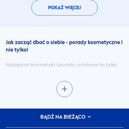
POKAŻ WIĘCEJ
Jak zacząć dbać o siebie - porady kosmetyczne i
nie tylko!
Najlepsze kosmetyki i porady urodowe to tylko
początek! Na naszym blogu znajdziesz wiele
wartościowych artykułów, które pomogą ci w
codziennej pielęgnacji ciała, twarzy, włosów, a
takie bliskich! Sprawdzone porady kosmetyczne i
wskazówki pielęgnacyjne pomogą Ci nie tylko
wybrać najlepsze kosmetyki do włosów czy
BĄDŹ NA BIEŻĄCO
twarzy, ale także dzięki naszej eksperckiej wiedzy
dodadzą Ci pewności siebie w sięganiu po swoje