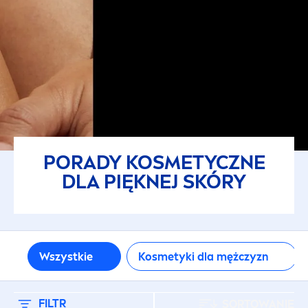
Produkty dla dzieci i niemowląt
Produkty specjalne
RODZAJ PRODUKTU
Antyperspiranty
PORADY KOSMETYCZNE
Antyperspiranty dla mężczyzn
DLA PIĘKNEJ SKÓRY
Do twarzy
Kosmetyki dla niemowląt
Wszystkie
Kosmetyki dla mężczyzn
Kosmetyki do golenia
FILTR
SORTOWANIE