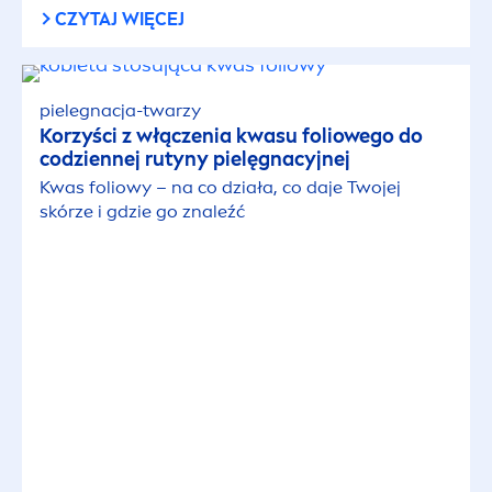
Pielęgnacja twarzy
CZYTAJ WIĘCEJ
Płyny i emulsje do higieny intymnej
pielegnacja-twarzy
Korzyści z włączenia kwasu foliowego do
Pomadki do ust
codziennej rutyny pielęgnacyjnej
Kwas foliowy – na co działa, co daje Twojej
Wody toaletowe
skórze i gdzie go znaleźć
Wody toaletowe dla mężczyzn
Żele pod prysznic męskie
TEMATYKA TREŚCI
Artykuł