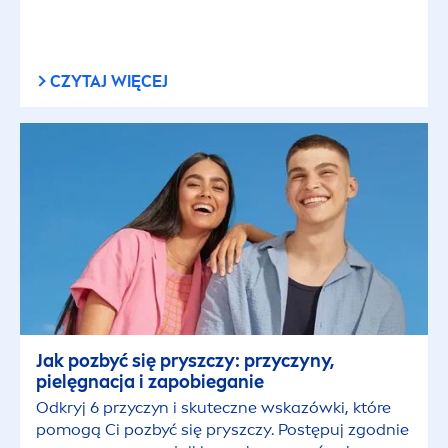
Włosy suche
CZYTAJ WIĘCEJ
Włosy zniszczone
Wszystkie rodzaje włosów
WYBRANE FILTRY
Jak pozbyć się pryszczy: przyczyny,
pielęgnacja i zapobieganie
Odkryj 6 przyczyn i skuteczne wskazówki, które
pomogą Ci pozbyć się pryszczy. Postępuj zgodnie