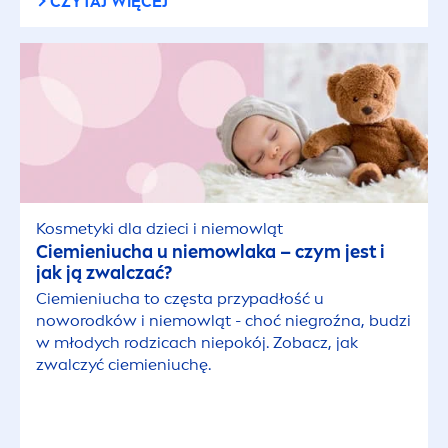
CZYTAJ WIĘCEJ
Kremy do rąk
Kremy pod oczy
Mycie ciała
Ochrona przeciwsłoneczna
Kosmetyki dla dzieci i niemowląt
Ciemieniucha u niemowlaka – czym jest i
jak ją zwalczać?
Oczyszczanie twarzy
Ciemieniucha to częsta przypadłość u
noworodków i niemowląt - choć niegroźna, budzi
Pielęgnacja ciała
w młodych rodzicach niepokój. Zobacz, jak
zwalczyć ciemieniuchę.
Pielęgnacja niemowlęcia