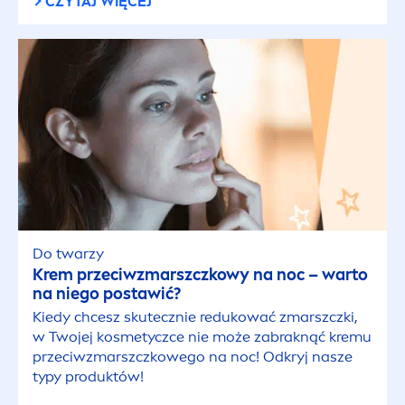
CZYTAJ WIĘCEJ
Kremy do rąk
Kremy pod oczy
Mycie ciała
Ochrona przeciwsłoneczna
Do twarzy
Oczyszczanie twarzy
Krem przeciwzmarszczkowy na noc – warto
na niego postawić?
Pielęgnacja ciała
Kiedy chcesz skutecznie redukować zmarszczki,
w Twojej kosmetyczce nie może zabraknąć kremu
przeciwzmarszczkowego na noc! Odkryj nasze
Pielęgnacja niemowlęcia
typy produktów!