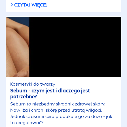
Pielęgnacja twarzy
CZYTAJ WIĘCEJ
Płyny i emulsje do higieny intymnej
Pomadki do ust
Wody toaletowe
Wody toaletowe dla mężczyzn
Kosmetyki do twarzy
Żele pod prysznic męskie
Sebum - czym jest i dlaczego jest
potrzebne?
Sebum to niezbędny składnik zdrowej skóry.
TEMATYKA TREŚCI
Nawilża i chroni skórę przed utratą wilgoci.
Jednak czasami cera produkuje go za dużo - jak
Artykuł
to uregulować?