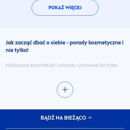
POKAŻ WIĘCEJ
Jak zacząć dbać o siebie - porady kosmetyczne i
nie tylko!
Najlepsze kosmetyki i porady urodowe to tylko
początek! Na naszym blogu znajdziesz wiele
wartościowych artykułów, które pomogą ci w
codziennej pielęgnacji ciała, twarzy, włosów, a
takie bliskich! Sprawdzone porady kosmetyczne i
wskazówki pielęgnacyjne pomogą Ci nie tylko
wybrać najlepsze kosmetyki do włosów czy
BĄDŹ NA BIEŻĄCO
twarzy, ale także dzięki naszej eksperckiej wiedzy
dodadzą Ci pewności siebie w sięganiu po swoje