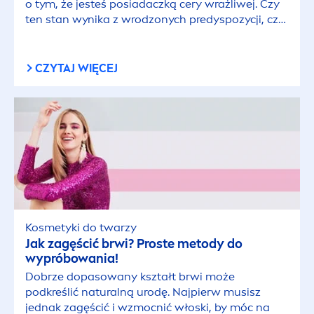
o tym, że jesteś posiadaczką cery wrażliwej. Czy
ten stan wynika z wrodzonych predyspozycji, czy
rozwinął się w wyniku działania innych
czynników? Sprawdź możliwe przyczyny!
CZYTAJ WIĘCEJ
Kosmetyki do twarzy
Jak zagęścić brwi? Proste metody do
wypróbowania!
Dobrze dopasowany kształt brwi może
podkreślić
natural
ną urodę. Najpierw musisz
jednak zagęścić i wzmocnić włoski, by móc na