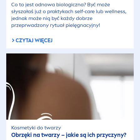
Co to jest odnowa biologiczna? Być może
słyszałaś już o praktykach self-
care
lub wellness,
jednak może nią być każdy dobrze
przeprwadzony rytuał pielęgnacyjny!
CZYTAJ WIĘCEJ
Kosmetyki do twarzy
Obrzęki na twarzy – jakie są ich przyczyny?