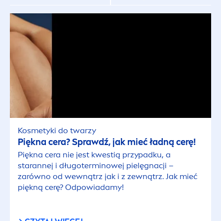
Kosmetyki do golenia ciała
Kosmetyki do opalania
Kosmetyki do pielęgnacji włosów
Kosmetyki do pielęgnacji włosów
Kosmetyki do stylizacji włosów
Kosmetyki do twarzy
Piękna cera? Sprawdź, jak mieć ładną cerę!
Piękna cera nie jest kwestią przypadku, a
Kosmetyki do twarzy dla mężczyzn
starannej i długoterminowej pielęgnacji –
zarówno od wewnątrz jak i z zewnątrz. Jak mieć
Kosmetyki do włosów dla mężczyzn
piękną cerę? Odpowiadamy!
Kosmetyki męskie do ciała