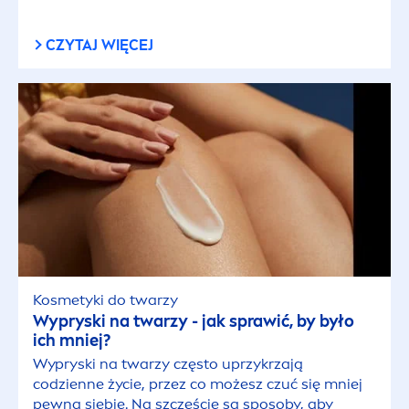
Skóra mieszana
CZYTAJ WIĘCEJ
Skóra normalna
Skóra szara i zmęczona
Skóra tłusta
Skóra wrażliwa
Skóra z niedoskonałościami
Kosmetyki do twarzy
Wypryski na twarzy - jak sprawić, by było
Sucha skóra
ich mniej?
Wypryski na twarzy często uprzykrzają
Wszystkie typy skóry
codzienne życie, przez co możesz czuć się mniej
pewna siebie. Na szczęście są sposoby, aby