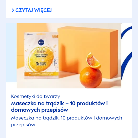
CZYTAJ WIĘCEJ
Tutorial
Wideo
RODZAJ CERY
Bardzo sucha skóra
Przetłuszczająca się skóra głowy
Kosmetyki do twarzy
Skóra dojrzała
Maseczka na trądzik – 10 produktów i
domowych przepisów
Maseczka na trądzik. 10 produktów i domowych
Skóra dziecka
przepisów