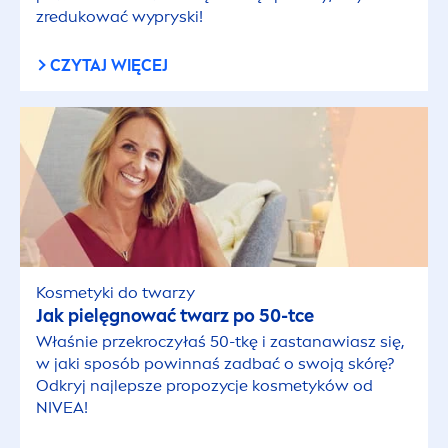
zredukować wypryski!
RODZAJ WŁOSÓW
CZYTAJ WIĘCEJ
Łupież
Włosy blond
Włosy cienkie
Włosy farbowane
Kosmetyki do twarzy
Jak pielęgnować twarz po 50-tce
Włosy kręcone
Właśnie przekroczyłaś 50-tkę i zastanawiasz się,
w jaki sposób powinnaś zadbać o swoją skórę?
Włosy normalne
Odkryj najlepsze propozycje kosmetyków od
NIVEA
!
Włosy przetłuszczające się