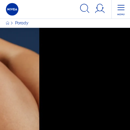
FILTRY
Porady
KATEGORIA GŁÓWNA
Kosmetyki dla mężczyzn
Kosmetyki do ciała
Kosmetyki do twarzy
Kosmetyki do włosów
Ochrona Przeciwsłoneczna