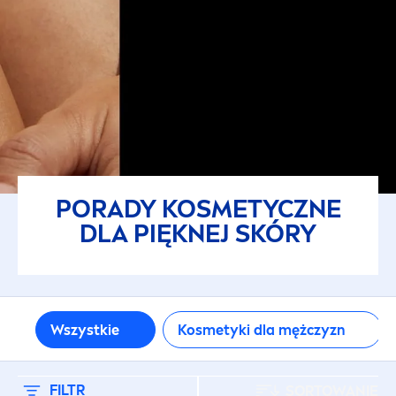
Produkty dla dzieci i niemowląt
Produkty specjalne
RODZAJ PRODUKTU
Antyperspiranty
PORADY KOSMETYCZNE
Antyperspiranty dla mężczyzn
DLA PIĘKNEJ SKÓRY
Do twarzy
Kosmetyki dla niemowląt
Wszystkie
Kosmetyki dla mężczyzn
Kosmetyki do golenia
FILTR
SORTOWANIE