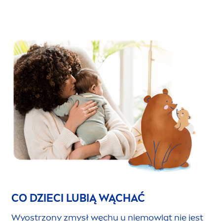
CO DZIECI LUBIĄ WĄCHAĆ
Wyostrzony zmysł węchu u niemowląt nie jest