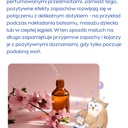
perfumowanymi przedmiotami. Zamiast tego,
słodkie i łagodne. Te niuanse tworzą przytulną,
pozytywne efekty zapachów rozwijają się w
kojącą i znajomą atmosferę, zapewniając
połączeniu z delikatnym dotykiem - na przykład
dziecku poczucie komfortu i bezpieczeństwa.
podczas nakładania balsamu, masażu dziecka
Sprzyjają budowaniu więzi z rodzicami i
lub w ciepłej kąpieli. W ten sposób maluch na
zapewniają ukojenie.
długo zapamiętuje przyjemne zapachy i kojarzy
je z pozytywnymi doznaniami, gdy tylko poczuje
Jednak zapachy mogą zdziałać jeszcze więcej.
podobną woń.
Badania wykazały, że niektóre mogą
zmniejszać stres i działać uspokajająco.
Zapachy takie jak lawenda mogą również
pomóc dzieciom zrelaksować się przed snem.