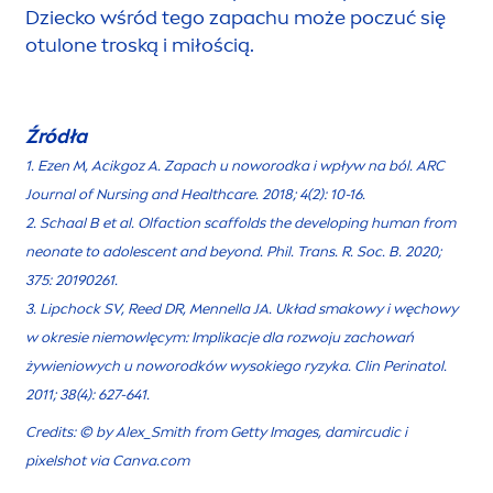
Dziecko wśród tego zapachu może poczuć się
otulone troską i miłością.
Źródła
1. Ezen M, Acikgoz A. Zapach u noworodka i wpływ na ból. ARC
Journal of Nursing and Health
care
. 2018; 4(2): 10-16.
2. Schaal B et al. Olfaction scaffolds the developing human from
neonate to adolescent and beyond. Phil. Trans. R. Soc. B. 2020;
375: 20190261.
3.
Lip
chock SV, Reed DR,
Men
nella JA. Układ smakowy i węchowy
w okresie niemowlęcym: Implikacje dla rozwoju zachowań
żywieniowych u noworodków wysokiego ryzyka. Clin Perinatol.
2011; 38(4): 627-641.
Credits: © by Alex_Smith from Getty Images, damircudic i
pixelshot via Canva.com