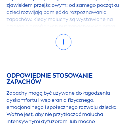
zjawiskiem przejściowym: od samego początku
dzieci rozwijają pamięć do rozpoznawania
zapachów. Kiedy maluchy są wystawione na
działanie określonych nut zapachowych przez
kilka tygodni podczas czynności takich jak
karmienie piersią, często rozwijają preferencje
dla rzeczy, które noszą ten konkretny zapach.
Ale co lubią dzieci? Odpowiedź jest początkowo
prosta: to, co znają. W łonie matki płód ma
ODPOWIEDNIE STOSOWANIE
styczność z różnymi zapachami z diety poprzez
ZAPACHÓW
płyn owodniowy. Te doświadczenia węchowe
kształtują preferencje zapachowe i smakowe
Zapachy mogą być używane do łagodzenia
noworodków po urodzeniu.
dyskomfortu i wspierania fizycznego,
emocjonalnego i społecznego rozwoju dziecka.
W ciągu pierwszych kilku miesięcy dzieci
Ważne jest, aby nie przytłaczać malucha
preferują znajome zapachy płynu
intensywnymi dyfuzorami lub mocno
owodniowego, matki i jej mleka. Są to zapachy