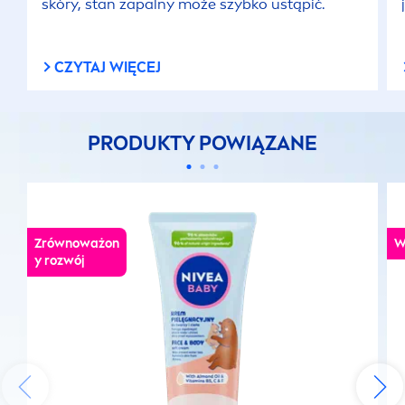
skóry, stan zapalny może szybko ustąpić.
CZYTAJ WIĘCEJ
PRODUKTY POWIĄZANE
Zrównoważon
W
y rozwój