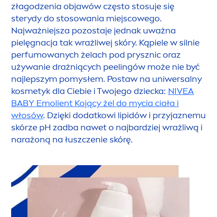
złagodzenia objawów często stosuje się
sterydy do stosowania miejscowego.
Najważniejsza pozostaje jednak uważna
pielęgnacja tak wrażliwej skóry. Kąpiele w silnie
perfumowanych żelach pod prysznic oraz
używanie drażniących peelingów może nie być
najlepszym pomysłem. Postaw na uniwersalny
kosmetyk dla Ciebie i Twojego dziecka:
NIVEA
BABY Emolient Kojący żel do mycia ciała i
włosów
. Dzięki dodatkowi
lip
idów i przyjaznemu
skórze pH zadba nawet o najbardziej wrażliwą i
narażoną na łuszczenie skórę.