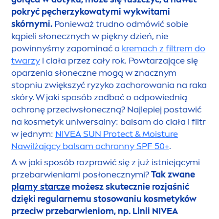
pokryć pęcherzykowatymi wykwitami
skórnymi.
Ponieważ trudno odmówić sobie
kąpieli słonecznych w piękny dzień, nie
powinnyśmy zapominać o
kremach z filtrem do
twarzy
i ciała przez cały rok. Powtarzające się
oparzenia słoneczne mogą w znacznym
stopniu zwiększyć ryzyko zachorowania na raka
skóry. W jaki sposób zadbać o odpowiednią
ochronę przeciwsłoneczną? Najlepiej postawić
na kosmetyk uniwersalny: balsam do ciała i filtr
w jednym:
NIVEA
SUN
Protect
& Moisture
Nawilżający balsam ochronny SPF 50+
.
A w jaki sposób rozprawić się z już istniejącymi
przebarwieniami posłonecznymi?
Tak zwane
plamy starcze
możesz skutecznie rozjaśnić
dzięki regularnemu stosowaniu kosmetyków
przeciw przebarwieniom, np.
Linii
NIVEA