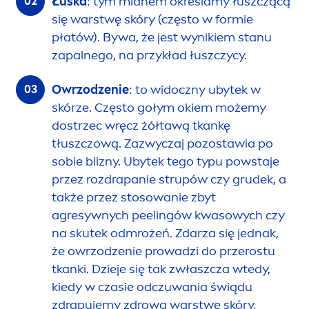
Łuska
: tym mianem określamy łuszczącą
się warstwę skóry (często w formie
płatów). Bywa, że jest wynikiem stanu
zapalnego, na przykład łuszczycy.
Owrzodzenie
: to widoczny ubytek w
skórze. Często gołym okiem możemy
dostrzec wręcz żółtawą tkankę
tłuszczową. Zazwyczaj pozostawia po
sobie blizny. Ubytek tego typu powstaje
przez rozdrapanie strupów czy grudek, a
także przez stosowanie zbyt
agresywnych peelingów kwasowych czy
na skutek odmrożeń. Zdarza się jednak,
że owrzodzenie prowadzi do przerostu
tkanki. Dzieje się tak zwłaszcza wtedy,
kiedy w czasie odczuwania świądu
zdrapujemy zdrową warstwę skóry.