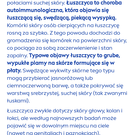
połaciami suchej skóry.
Łuszczyca to choroba
autoimmunologiczna, która objawia się
łuszczącą się, swędzącą, piekącą wysypką.
Komórki skóry osób cierpiących na łuszczycę
rosną za szybko. Z tego powodu dochodzi do
gromadzenia się komórek na powierzchni skóry,
co pociąga za sobą zaczerwienienie i stan
zapalny.
Typowe objawy łuszczycy to grube,
wypukłe plamy na skórze formujące się w
płaty.
Swędzące wykwity skórne tego typu
mogą przybierać jasnoróżową lub
ciemnoczerwoną barwę, a także pokrywać się
warstwą srebrzystej, suchej skóry (tak zwanymi
łuskami).
Łuszczyca zwykle dotyczy skóry głowy, kolan i
łokci, ale według najnowszych badań może
pojawić się w dowolnym miejscu na ciele
(nawet na genitaliach i paznokciach).