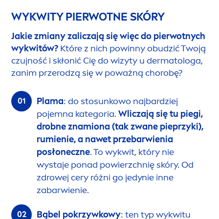
WYKWITY PIERWOTNE SKÓRY
Jakie zmiany zaliczają się więc do pierwotnych
wykwitów?
Które z nich powinny obudzić Twoją
czujność i skłonić Cię do wizyty u dermatologa,
zanim przerodzą się w poważną chorobę?
Plama
: do sto
sun
kowo najbardziej
pojemna kategoria.
Wliczają się tu piegi,
drobne znamiona (tak zwane pieprzyki),
rumienie, a nawet przebarwienia
posłoneczne
. To wykwit, który nie
wystaje ponad powierzchnię skóry. Od
zdrowej cery różni go jedynie inne
zabarwienie.
Bąbel pokrzywkowy
: ten typ wykwitu