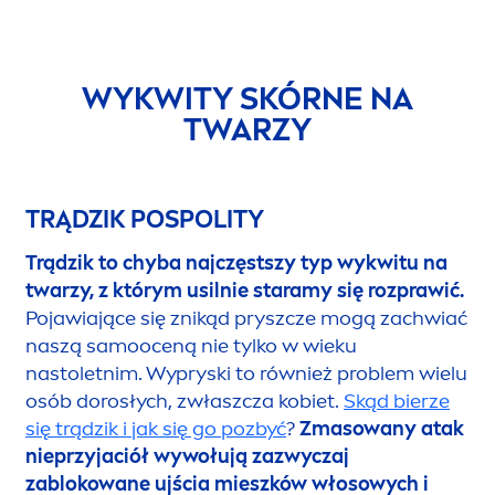
WYKWITY SKÓRNE NA
TWARZY
TRĄDZIK POSPOLITY
Trądzik to chyba najczęstszy typ wykwitu na
twarzy, z którym usilnie staramy się rozprawić.
Pojawiające się znikąd pryszcze mogą zachwiać
naszą samooceną nie tylko w wieku
nastoletnim. Wypryski to również problem wielu
osób dorosłych, zwłaszcza kobiet.
Skąd bierze
się trądzik i jak się go pozbyć
?
Zmasowany atak
nieprzyjaciół wywołują zazwyczaj
zablokowane ujścia mieszków włosowych i