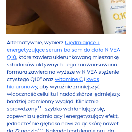
Alternatywnie, wybierz
Ujędrniające +
energetyzujące serum-balsam do ciała
NIVEA
Q10
, które zawiera ukierunkowaną mieszankę
składników aktywnych. Jego zaawansowana
formuła zawiera najwyższe w
NIVEA
stężenie
czystego Q10* oraz
witaminę C
i
kwas
hialuronowy
, aby wyraźnie zmniejszyć
widoczność cellulitu i nadać skórze jędrniejszy,
bardziej promienny wygląd. Klinicznie
sprawdzony** i szybko wchłaniający się,
zapewnia ujędrniający i energetyzujący efekt,
jednocześnie głęboko nawilżając skórę nawet
do 72 godzin***. Nakładaj codziennie na uda,