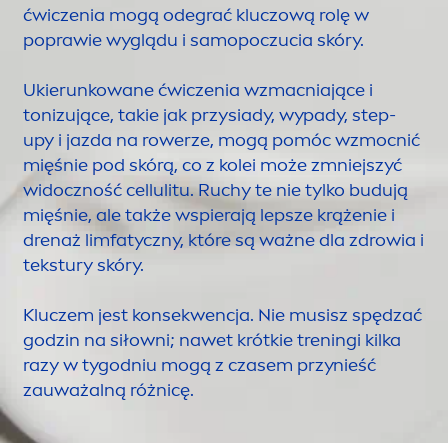
ćwiczenia mogą odegrać kluczową rolę w
poprawie wyglądu i samopoczucia skóry.
Ukierunkowane ćwiczenia wzmacniające i
tonizujące, takie jak przysiady, wypady, step-
upy i jazda na rowerze, mogą pomóc wzmocnić
mięśnie pod skórą, co z kolei może zmniejszyć
widoczność cellulitu. Ruchy te nie tylko budują
mięśnie, ale także wspierają lepsze krążenie i
drenaż limfatyczny, które są ważne dla zdrowia i
tekstury skóry.
Kluczem jest konsekwencja. Nie musisz spędzać
godzin na siłowni; nawet krótkie treningi kilka
razy w tygodniu mogą z czasem przynieść
zauważalną różnicę.