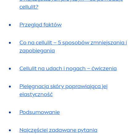
cellulit?
Przegląd faktów
Co na cellulit – 5 sposobów zmniejszania i
zapobiegania
Cellulit na udach i nogach – ćwiczenia
Pielęgnacja skóry poprawiająca jej
elastyczność
Podsumowanie
Najczęściej zadawane pytania