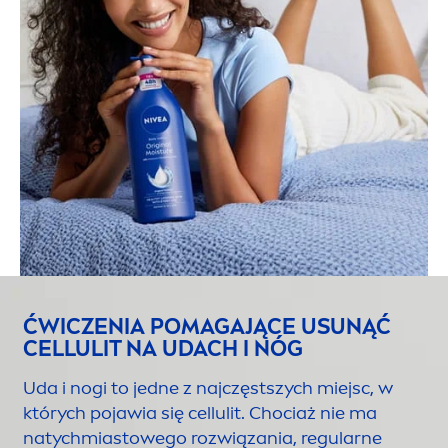
ĆWICZENIA POMAGAJĄCE U
SUN
ĄĆ
CELLULIT NA UDACH I NÓG
Uda i nogi to jedne z najczęstszych miejsc, w
których pojawia się cellulit. Chociaż nie ma
natychmiastowego rozwiązania, regularne