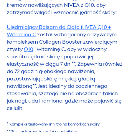
kremów nawilżających
NIVEA
z Q10, aby
zatrzymać wilgoć i wzmocnić jędrność skóry:
Ujędrniający Balsam do Ciała
NIVEA
Q10 +
Witamina C
został wzbogacony odżywczym
kompleksem Collagen Booster zawierającym
czysty
Q10
i witaminę C, aby w widoczny
sposób ujędrnić skórę i poprawić jej
elastyczność w ciągu 7 dni**. Zapewnia również
do 72 godzin głębokiego nawilżenia,
pozostawiając skórę miękką, gładką i
nawilżoną**. Jest idealny do codziennego
stosowania, szczególnie na obszarach takich
jak nogi, uda i ramiona, gdzie może pojawić się
cellulit.
* Kompleks testowany in vitro na komórkach skóry
** Test instru
men
talny, 44 ochotników