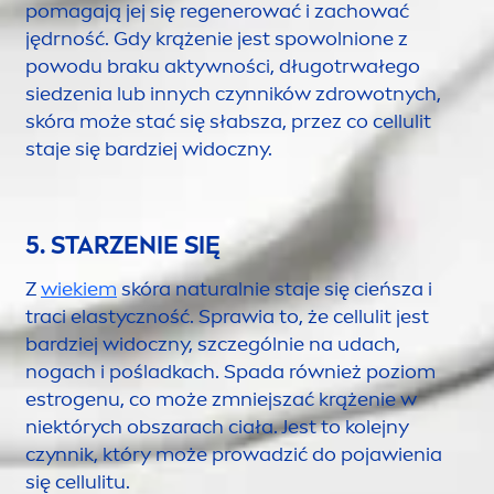
pomagają jej się regenerować i zachować
jędrność. Gdy krążenie jest spowolnione z
powodu braku aktywności, długotrwałego
siedzenia lub innych czynników zdrowotnych,
skóra może stać się słabsza, przez co cellulit
staje się bardziej widoczny.
5. STARZENIE SIĘ
Z
wiekiem
skóra
natural
nie staje się cieńsza i
traci elastyczność. Sprawia to, że cellulit jest
bardziej widoczny, szczególnie na udach,
nogach i pośladkach. Spada również poziom
estrogenu, co może zmniejszać krążenie w
niektórych obszarach ciała. Jest to kolejny
czynnik, który może prowadzić do pojawienia
się cellulitu.