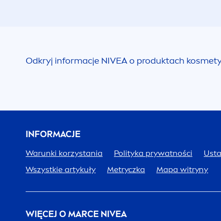
Odkryj informacje
NIVEA
o produktach kosmetycz
INFORMACJE
Warunki korzystania
Polityka prywatności
Usta
Wszystkie artykuły
Metryczka
Mapa witryny
WIĘCEJ O MARCE
NIVEA