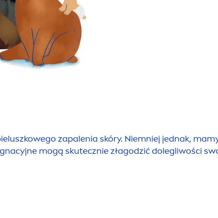
pieluszkowej to, czego po
-W celu codziennej profil
zapewniając ponad 12 god
podrażnieniami skóry.
-Nałożony na skórę krem i
uspokaja się, zmiany skór
ponownie ustabilizować.
Pozytywne działanie kre
potwierdzają badania z ud
miesięcy do 2 lat:
 pieluszkowego zapalenia skóry. Niemniej jednak, ma
- 99% matek potwierdza, że
ęgnacyjne mogą skutecznie złagodzić dolegliwości sw
odparzeniami pieluszkow
zdrowo wyglądającej skór
- 98% matek poleca krem