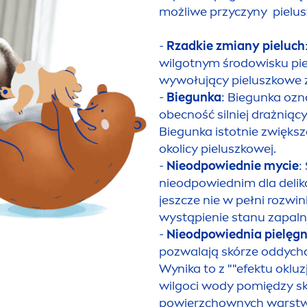
możliwe przyczyny pielu
-
Rzadkie zmiany pieluch
wilgotnym środowisku pie
wywołujący pieluszkowe z
-
Biegunka
: Biegunka ozn
obecność silniej drażniąc
Biegunka istotnie zwięks
okolicy pieluszkowej.
-
Nieodpowiednie mycie
:
nieodpowiednim dla delika
jeszcze nie w pełni rozwin
wystąpienie stanu zapaln
-
Nieodpowiednia pielęgn
pozwalają skórze oddycha
Wynika to z ""efektu okluz
wilgoci wody pomiędzy sk
powierzchownych warstw 