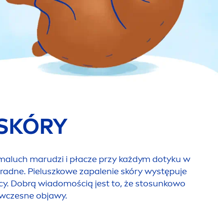
 SKÓRY
 maluch marudzi i płacze przy każdym dotyku w
zradne. Pieluszkowe zapalenie skóry występuje
cy. Dobrą wiadomością jest to, że sto
sun
kowo
 wczesne objawy.