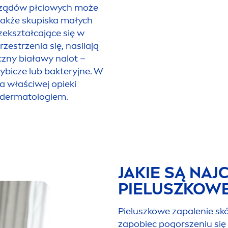
arządów płciowych może
także skupiska małych
rzekształcające się w
rzestrzenia się, nasilają
czny białawy nalot –
bicze lub bakteryjne. W
 właściwej opieki
ub dermatologiem.
JAKIE SĄ NA
PIELUSZKOWE
Pieluszkowe zapalenie skó
zapobiec pogorszeniu się