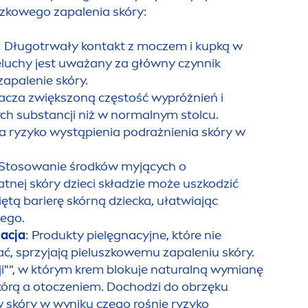
szkowego zapalenia skóry:
: Długotrwały kontakt z moczem i kupką w
luchy jest uważany za główny czynnik
apalenie skóry.
acza zwiększoną częstość wypróżnień i
ych substancji niż w normalnym stolcu.
za ryzyko wystąpienia podrażnienia skóry w
 Stosowanie środków myjących o
tnej skóry dzieci składzie może uszkodzić
iętą barierę skórną dziecka, ułatwiając
ego.
acja
: Produkty pielęgnacyjne, które nie
ć, sprzyjają pieluszkowemu zapaleniu skóry.
ji"", w którym krem blokuje
natural
ną wymianę
órą a otoczeniem. Dochodzi do obrzęku
skóry w wyniku czego rośnie ryzyko