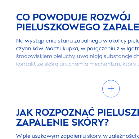
CO POWODUJE ROZWÓJ
PIELUSZKOWEGO ZAPALE
Na wystąpienie stanu zapalnego w okolicy pielu
czynników. Mocz i kupka, w połączeniu z wilgo
środowiskiem pieluchy, uwalniają substancje c
kontakt ze skórą uruchamia mechanizm, który 
obszarze pieluchy:
- Poziom pH skóry w obszarze pieluchy wzrasta
środowisko skóry.
- Jeszcze nie w pełni rozwinięta
natural
na barie
JAK ROZPOZNAĆ PIELUS
się bardziej przepuszczalna dla substancji draż
- Tarcie, na przykład gdy dziecko się porusza,
ZAPALENIE SKÓRY?
nacisk.
- Ostatecznie prowadzi to do stanu zapalnego w 
W pieluszkowym zapaleniu skóry, w zależności o