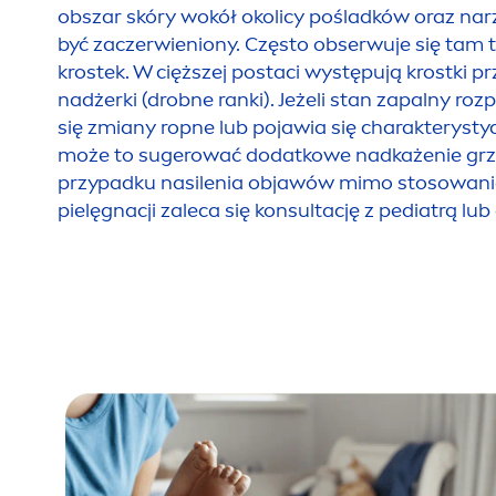
obszar skóry wokół okolicy pośladków oraz n
być zaczerwieniony. Często obserwuje się tam 
krostek. W cięższej postaci występują krostki p
nadżerki (drobne ranki). Jeżeli stan zapalny rozp
się zmiany ropne lub pojawia się charakterysty
może to sugerować dodatkowe nadkażenie grzy
przypadku nasilenia objawów mimo stosowania
pielęgnacji zaleca się konsultację z pediatrą l