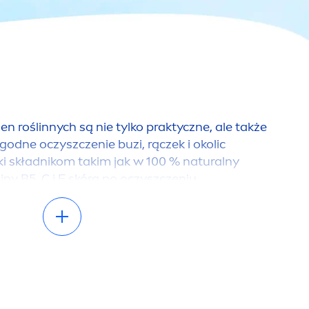
 roślinnych są nie tylko praktyczne, ale także
godne oczyszczenie buzi, rączek i okolic
ki składnikom takim jak w 100 %
natural
ny
iny B5, C i E skóra po oczyszczeniu
Soft & Cream jest gładka i elastyczna.
 przeciw odparzeniom
iw odparzeniom
NIVEA
BABY połączono dwa
e składniki kojące: mikroele
men
t tlenek cynku i
 połączeniu ze w 100%
natural
nym olejkiem
mi B5 i E zapewniają skórze dziecka w okolicy