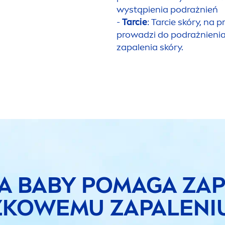
wystąpienia podrażnień
-
Tarcie
: Tarcie skóry, na
prowadzi do podrażnienia
zapalenia skóry.
A
BABY POMAGA ZAP
ZKOWEMU ZAPALENI