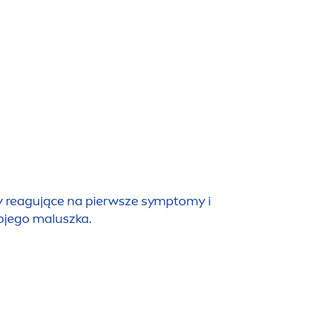
trzebuje:
aktyki krem nakłada się cienką warstwą na skórę,
zin długotrwałej ochrony przed
nicjuje proces gojenia: podrażniona skóra
ne ustępują, a bariera skórna może się
mu kojącego przeciw odparzeniom
NIVEA
BABY
ziałem matek i ich dzieci w wieku od 3
my reagujące na pierwsze symptomy i
 produkt łagodzi, koi i chroni przed
ojego maluszka.
ymi oraz że zapewnia długotrwałą ochronę dla
y.
 kojący przeciw odparzeniom
NIVEA
BABY.