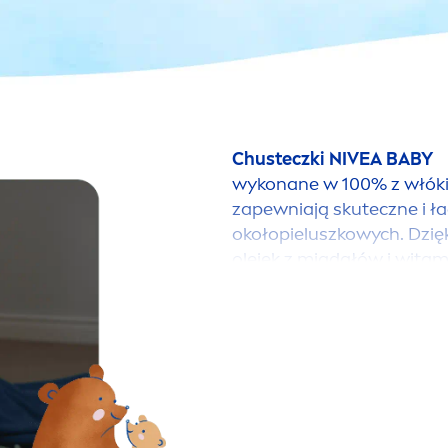
Chusteczki
NIVEA
BABY
wykonane w 100% z włókien
zapewniają skuteczne i ła
okołopieluszkowych. Dzię
olejek z migdałów i witam
chusteczkami
NIVEA
BABY 
NIVEA
BABY Krem Kojący
W kremie kojącym przec
znane i szeroko przebadan
prowitaminę pantenol. W
migdałowym oraz witamina