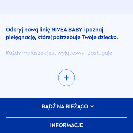
Odkryj nową linię
NIVEA
BABY i poznaj
pielęgnację, której potrzebuje Twoje dziecko.
Każdy maluszek jest wyjątkowy i zasługuje
wyłącznie na najlepsze produkty do pielęgnacji.
Znalezienie tych idealnie dobranych nie musi być
wcale trudne! Jeśli chodzi o kosmetyki dla
najmłodszych oraz wypracowanie dobrych
nawyków pielęgnacyjnych w okresie dorastania,
służymy pomocą.
BĄDŹ NA BIEŻĄCO
Sprawdź ofertę
NIVEA
BABY i znajdź to, czego
potrzebujesz, aby sprostać potrzebom
INFORMACJE
pielęgnacyjnym malucha teraz i w kolejnych