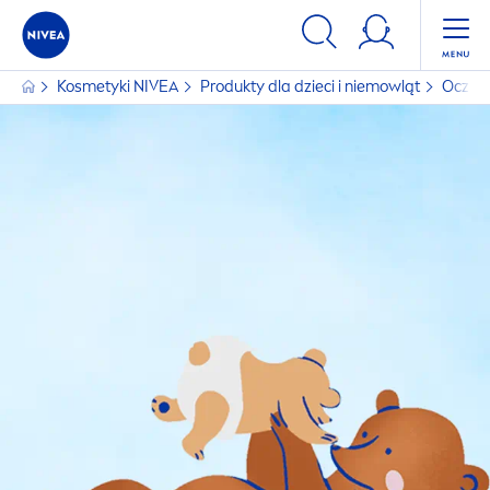
Kosmetyki
NIVEA
Produkty dla dzieci i niemowląt
Oczys