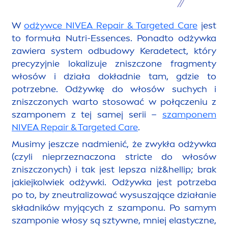
W
odżywce
NIVEA
Repair
& Targeted
Care
jest
to formuła Nutri-Essences. Ponadto odżywka
zawiera system odbudowy Keradetect, który
precyzyjnie lokalizuje zniszczone frag
men
ty
włosów i działa dokładnie tam, gdzie to
potrzebne. Odżywkę do włosów suchych i
zniszczonych warto stosować w połączeniu z
szamponem z tej samej serii –
szamponem
NIVEA
Repair
& Targeted
Care
.
Musimy jeszcze nadmienić, że zwykła odżywka
(czyli nieprzeznaczona stricte do włosów
zniszczonych) i tak jest lepsza niż&hel
lip
; brak
jakiejkolwiek odżywki. Odżywka jest potrzeba
po to, by zneutralizować wysuszające działanie
składników myjących z szamponu. Po samym
szamponie włosy są sztywne, mniej elastyczne,