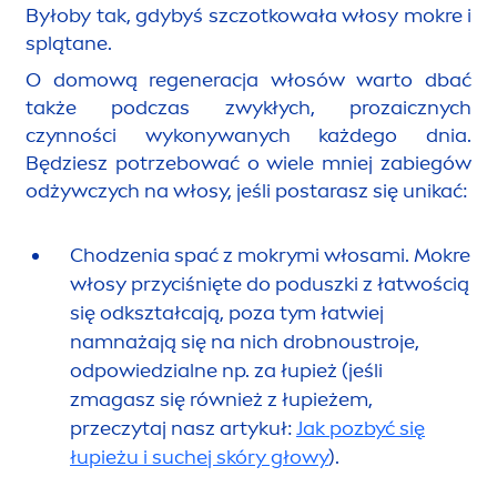
Byłoby tak, gdybyś szczotkowała włosy mokre i
splątane.
O domową regeneracja włosów warto dbać
także podczas zwykłych, prozaicznych
czynności wykonywanych każdego dnia.
Będziesz potrzebować o wiele mniej zabiegów
odżywczych na włosy, jeśli postarasz się unikać:
Chodzenia spać z mokrymi włosami. Mokre
włosy przyciśnięte do poduszki z łatwością
się odkształcają, poza tym łatwiej
namnażają się na nich drobnoustroje,
odpowiedzialne np. za łupież (jeśli
zmagasz się również z łupieżem,
przeczytaj nasz artykuł:
Jak pozbyć się
łupieżu i suchej skóry głowy
).