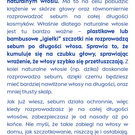
natural
nym włosiu.
Ma to na celu pobudzić
krążenie w skórze głowy oraz równomiernie
rozprowadzać sebum na całej długości
kosmyków. Właśnie dlatego
natural
ne włosie
jest tu bardzo ważne –
plastikowe lub
bambusowe „igiełki” szczotki nie rozprowadzą
sebum po długości włosa. Sprawia to, że
kumuluje się na czubku głowy, sprawiając
wrażenie, że włosy szybko się przetłuszczają.
Z
kolei
natural
ne włosie (np. dzika) doskonale
rozprowadza sebum, dzięki czemu będziesz
mieć bardziej nawilżone włosy na długości, oraz
mniej tłusty skalp.
Jak już wiesz, sebum działa ochronnie, więc
kiedy rozprowadzasz je na całej długości
włosów, zabezpieczasz je od nasady aż po
końce. Nie myśl, że takie zabiegi na włosy w
domu, jak szczotkowanie, niszczą je i osłabiają.