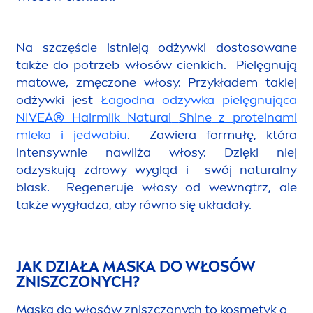
Na szczęście istnieją odżywki dostosowane
także do potrzeb włosów cienkich.
Pielęgnują
matowe, zmęczone włosy.
Przykładem takiej
odżywki jest
Łagodna odzywka pielęgnująca
NIVEA
® Hairmilk
Natural
Shine
z proteinami
mleka i jedwabiu
.
Zawiera formułę, która
intensywnie nawilża włosy. Dzięki niej
odzyskują zdrowy wygląd i swój
natural
ny
blask. Regeneruje włosy od wewnątrz, ale
także wygładza, aby równo się układały.
JAK DZIAŁA MASKA DO WŁOSÓW
ZNISZCZONYCH?
Maska do włosów zniszczonych to kosmetyk o