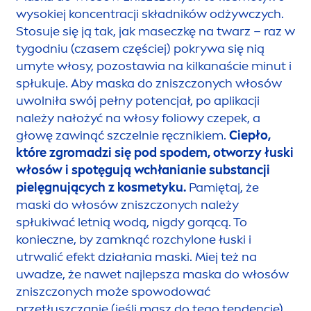
wysokiej koncentracji składników odżywczych.
Stosuje się ją tak, jak maseczkę na twarz – raz w
tygodniu (czasem częściej) pokrywa się nią
umyte włosy, pozostawia na kilkanaście minut i
spłukuje. Aby maska do zniszczonych włosów
uwolniła swój pełny potencjał, po aplikacji
należy nałożyć na włosy foliowy czepek, a
głowę zawinąć szczelnie ręcznikiem.
Ciepło,
które zgromadzi się pod spodem, otworzy łuski
włosów i spotęgują wchłanianie substancji
pielęgnujących z kosmetyku.
Pamiętaj, że
maski do włosów zniszczonych należy
spłukiwać letnią wodą, nigdy gorącą. To
konieczne, by zamknąć rozchylone łuski i
utrwalić efekt działania maski. Miej też na
uwadze, że nawet najlepsza maska do włosów
zniszczonych może spowodować
przetłuszczanie (jeśli masz do tego tendencję),