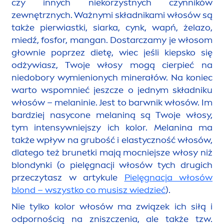
czy innych niekorzystnych czynników
zewnętrznych. Ważnymi składnikami włosów są
także pierwiastki, siarka, cynk, wapń, żelazo,
miedź, fosfor, mangan. Dostarczamy je włosom
głownie poprzez dietę, wiec jeśli kiepsko się
odżywiasz, Twoje włosy mogą cierpieć na
niedobory wymienionych minerałów. Na koniec
warto wspomnieć jeszcze o jednym składniku
włosów – melaninie. Jest to barwnik włosów. Im
bardziej nasycone melaniną są Twoje włosy,
tym intensywniejszy ich kolor. Melanina ma
także wpływ na grubość i elastyczność włosów,
dlatego też brunetki mają mocniejsze włosy niż
blondynki (o pielęgnacji włosów tych drugich
przeczytasz w artykule
Pielęgnacja włosów
blond – wszystko co musisz wiedzieć
).
Nie tylko kolor włosów ma związek ich siłą i
odpornością na zniszczenia, ale także tzw.