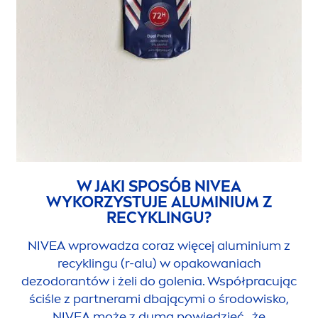
W JAKI SPOSÓB
NIVEA
WYKORZYSTUJE ALUMINIUM Z
RECYKLINGU?
NIVEA
wprowadza coraz więcej aluminium z
recyklingu (r-alu) w opakowaniach
dezodorantów i żeli do golenia. Współpracując
ściśle z partnerami dbającymi o środowisko,
NIVEA
może z dumą powiedzieć, że