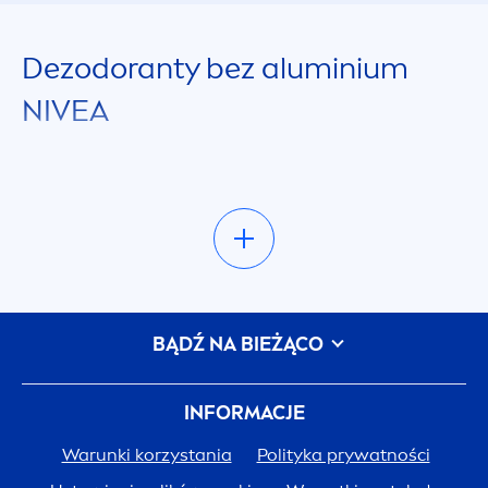
Dezodoranty bez aluminium
NIVEA
Kosmetyki
NIVEA
łączą w sobie skuteczną
ochronę dezodorantu oraz łagodną pielęgnację.
W naszej ofercie znajdziesz
dezodoranty bez
aluminium w sprayu
lub kulce. Są to kosmetyki o
bardzo łagodnej formule, która została
BĄDŹ NA BIEŻĄCO
potwierdzona dermatologicznie. Nie podrażniają
skóry i mogą być stosowane bezpośrednio po
INFORMACJE
depilacji. Dezodoranty bez aluminium bazują na
składnikach, które
natural
nie hamują
Warunki korzystania
Polityka prywatności
rozmnażanie bakterii, zapewniając skórze