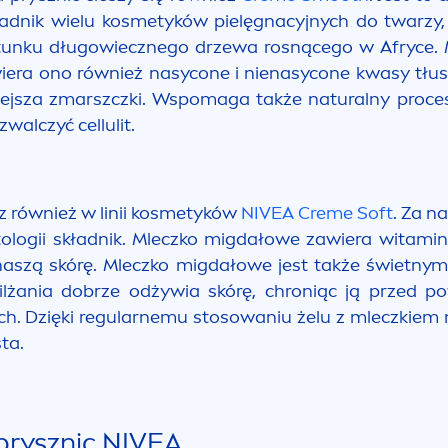
ładnik wielu kosmetyków pielęgnacyjnych do twarzy,
unku długowiecznego drzewa rosnącego w Afryce. M
wiera ono również nasycone i nienasycone kwasy tłusz
niejsza zmarszczki. Wspomaga także
natural
ny proce
alczyć cellulit.
z również w linii kosmetyków
NIVEA
Creme
Soft
. Za n
ogii składnik. Mleczko migdałowe zawiera witaminy: 
zą skórę. Mleczko migdałowe jest także świetnym e
ilżania dobrze odżywia skórę, chroniąc ją przed
ch. Dzięki regularnemu stosowaniu żelu z mleczkiem
sta.
prysznic
NIVEA