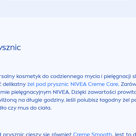
ysznic
rsalny kosmetyk do codziennego mycia i pielęgnacji 
ć delikatny
żel pod prysznic
NIVEA
Creme
Care
. Zaró
remie pielęgnacyjnym
NIVEA
. Dzięki zawartości prowi
ilżoną na długie godziny. Jeśli polubisz łagodny żel 
dło czy mus do ciała.
prysznic cieszy się również
Creme
Smooth
. Jest to