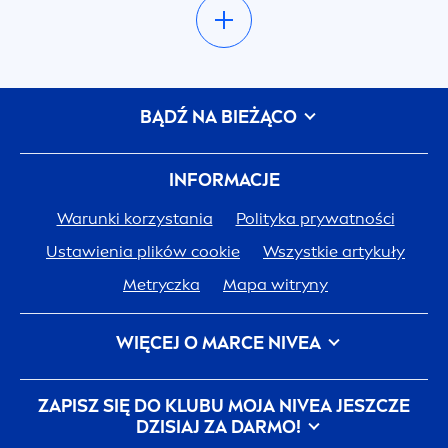
Delikatne, kremowe żele pod prysznic to
uniwersalny kosmetyk do codziennego mycia i
pielęgnacji skóry. Jeśli szukasz sprawdzonego
kosmetyku do codziennej higieny i pielęgnacji,
BĄDŹ NA BIEŻĄCO
możesz wybrać delikatny
żel pod
prysznic
NIVEA
Creme
Care
. Zarówno zapach,
jak i formuła tego kremowego żelu pod prysznic
INFORMACJE
oparte zostały na klasycznym kremie
Warunki korzystania
Polityka prywatności
pielęgnacyjnym
NIVEA
. Dzięki zawartości
Ustawienia plików cookie
Wszystkie artykuły
prowitaminy B5 i pielęgnujących olejków ten
kremowy żel pod prysznic pozostawia skórę
Metryczka
Mapa witryny
miękką i nawilżoną na długie godziny. Jeśli
polubisz łagodny żel pod prysznic
NIVEA
Creme
WIĘCEJ O MARCE
NIVEA
Care
, możesz również spróbować innych
Historia
NIVEA
Kariera w Beiersdorf
kosmetyków z tej linii jak mydło czy mus do
ZAPISZ SIĘ DO KLUBU MOJA
NIVEA
JESZCZE
ciała.
JEDNA SKÓRA. JEDNA PLANETA. JEDNA TROSKA.
DZISIAJ ZA DARMO!