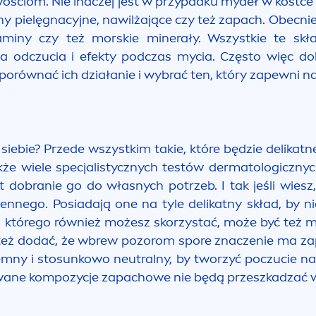
wościom. Nie inaczej jest w przypadku mydeł w kostc
hy pielęgnacyjne, nawilżające czy też zapach. Obecni
taminy czy też morskie minerały. Wszystkie te sk
na odczucia i efekty podczas mycia. Często więc 
porównać ich działanie i wybrać ten, który zapewni na
siebie? Przede wszystkim takie, które będzie delikatn
e wiele specjalistycznych testów dermatologicznych
obranie go do własnych potrzeb. I tak jeśli wiesz
nego. Posiadają one na tyle delikatny skład, by n
 którego również możesz skorzystać, może być też my
eż dodać, że wbrew pozorom spore znaczenie ma zap
emny i sto
sun
kowo neutralny, by tworzyć poczucie
na
wane kompozycje zapachowe nie będą przeszkadzać w