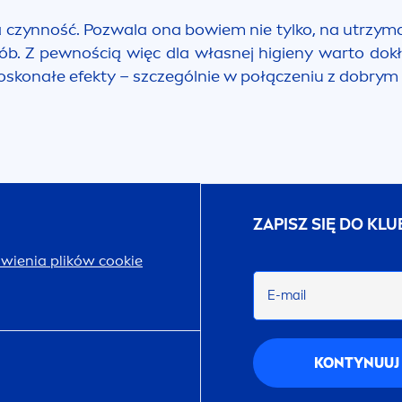
 czynność. Pozwala ona bowiem nie tylko, na utrzyman
orób. Z pewnością więc dla własnej higieny warto do
je doskonałe efekty – szczególnie w połączeniu z dobr
ZAPISZ SIĘ DO KL
wienia plików cookie
E-mail
KONTYNUUJ