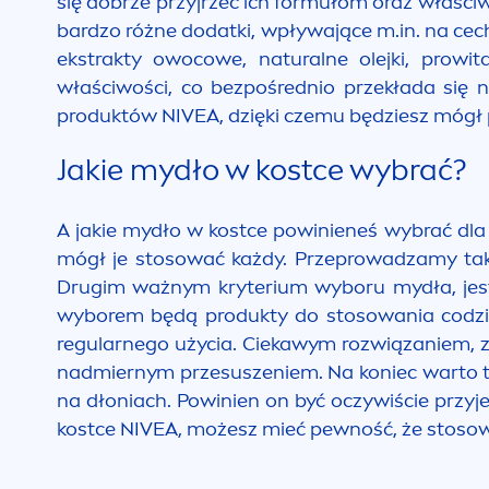
się dobrze przyjrzeć ich formułom oraz właści
bardzo różne dodatki, wpływające m.in. na cec
ekstrakty owocowe,
natural
ne olejki, prowi
właściwości, co bezpośrednio przekłada się 
produktów
NIVEA
, dzięki czemu będziesz mógł 
Jakie mydło w kostce wybrać?
A jakie mydło w kostce powinieneś wybrać dla 
mógł je stosować każdy. Przeprowadzamy takż
Drugim ważnym kryterium wyboru mydła, jest d
wyborem będą produkty do stosowania codzien
regularnego użycia. Ciekawym rozwiązaniem, z
nadmiernym przesuszeniem. Na koniec warto t
na dłoniach. Powinien on być oczywiście przyj
kostce
NIVEA
, możesz mieć pewność, że stoso