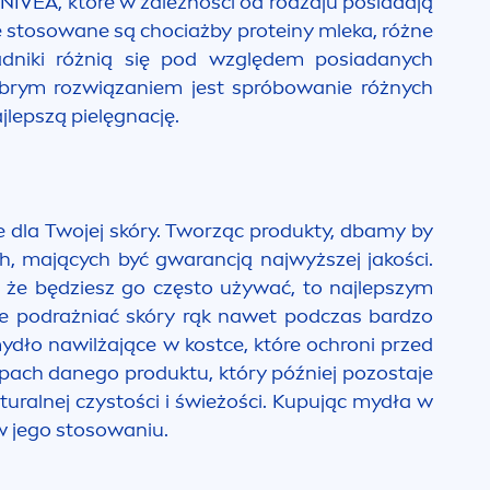
e
NIVEA
, które w zależności od rodzaju posiadają
e stosowane są chociażby proteiny mleka, różne
ładniki różnią się pod względem posiadanych
dobrym rozwiązaniem jest spróbowanie różnych
jlepszą pielęgnację.
e dla Twojej skóry. Tworząc produkty, dbamy by
, mających być gwarancją najwyższej jakości.
, że będziesz go często używać, to najlepszym
ie podrażniać skóry rąk nawet podczas bardzo
dło nawilżające w kostce, które ochroni przed
ach danego produktu, który później pozostaje
tural
nej czystości i świeżości. Kupując mydła w
 jego stosowaniu.