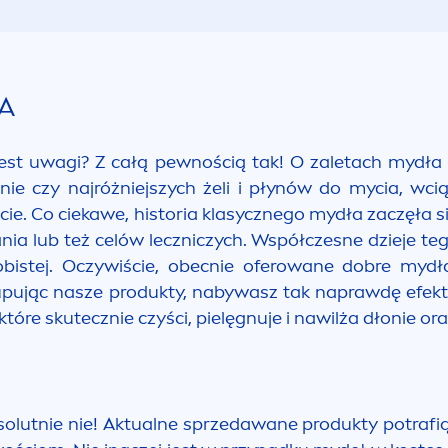
A
est uwagi? Z całą pewnością tak! O zaletach mydła
ie czy najróżniejszych żeli i płynów do mycia, wc
cie. Co ciekawe, historia klasycznego mydła zaczęła s
ia lub też celów leczniczych. Współczesne dzieje tego 
obistej. Oczywiście, obecnie oferowane dobre myd
upując nasze produkty, nabywasz tak naprawdę efekt 
które skutecznie czyści, pielęgnuje i nawilża dłonie 
olutnie nie! Aktualne sprzedawane produkty potrafią s