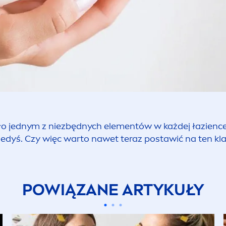
ło jednym z niezbędnych ele
men
tów w każdej łazience
kiedyś. Czy więc warto nawet teraz postawić na ten kl
POWIĄZANE ARTYKUŁY