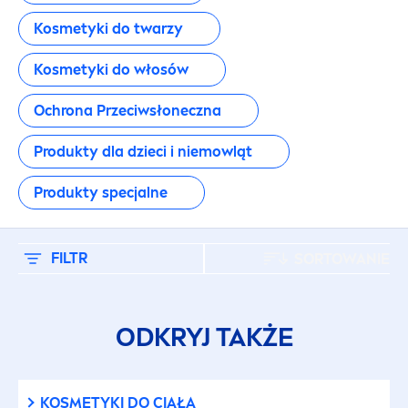
Produkty dla dzieci i niemowląt
Kosmetyki do twarzy
Produkty specjalne
Kosmetyki do włosów
RODZAJ PRODUKTU
Ochrona Przeciwsłoneczna
Produkty dla dzieci i niemowląt
Antyperspiranty
Produkty specjalne
Antyperspiranty dla mężczyzn
FILTR
SORTOWANIE
Do twarzy
Kosmetyki dla niemowląt
ODKRYJ TAKŻE
Kosmetyki dla niemowląt
KOSMETYKI DO CIAŁA