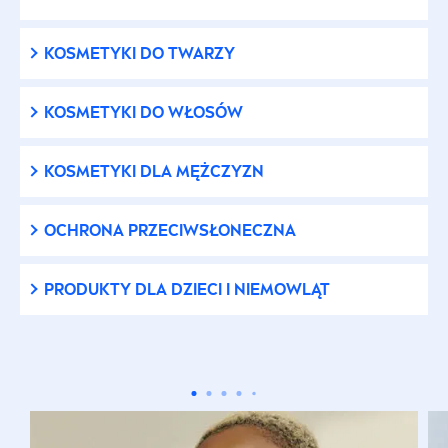
Kosmetyki do golenia
KOSMETYKI DO TWARZY
Kosmetyki do makijażu
KOSMETYKI DO WŁOSÓW
Kosmetyki do opalania
KOSMETYKI DLA MĘŻCZYZN
Kosmetyki do opalania
OCHRONA PRZECIWSŁONECZNA
Kosmetyki do opalania dla dzieci
PRODUKTY DLA DZIECI I NIEMOWLĄT
Kosmetyki do pielęgnacji włosów
Kosmetyki do stylizacji włosów
Kosmetyki do twarzy dla mężczyzn