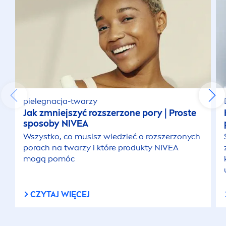
Kosmetyki do włosów dla mężczyzn
Kosmetyki męskie do ciała
Kremy do rąk
pielegnacja-twarzy
Jak zmniejszyć rozszerzone pory | Proste
Kremy pod oczy
sposoby
NIVEA
Wszystko, co musisz wiedzieć o rozszerzonych
Mycie ciała
porach na twarzy i które produkty
NIVEA
mogą pomóc
Ochrona przeciwsłoneczna
CZYTAJ WIĘCEJ
Oczyszczanie twarzy