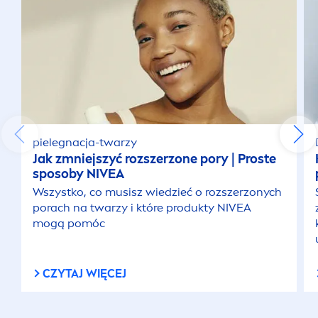
Kosmetyki do włosów dla mężczyzn
Kosmetyki męskie do ciała
Kremy do rąk
pielegnacja-twarzy
Jak zmniejszyć rozszerzone pory | Proste
Kremy pod oczy
sposoby
NIVEA
Wszystko, co musisz wiedzieć o rozszerzonych
Mycie ciała
porach na twarzy i które produkty
NIVEA
mogą pomóc
Ochrona przeciwsłoneczna
CZYTAJ WIĘCEJ
Oczyszczanie twarzy