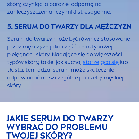
skóry, czyniąc ją bardziej odporną na
zanieczyszczenia i czynniki stresogenne.
5. SERUM DO TWARZY DLA MĘŻCZYZN
Serum do twarzy może być również stosowane
przez mężczyzn jako część ich rutynowej
pielęgnacji skóry. Nadające się do większości
typów skóry, takiej jak sucha,
starzejąca się
lub
tłusta, ten rodzaj serum może skutecznie
odpowiadać na szczególne potrzeby męskiej
skóry.
JAKIE SERUM DO TWARZY
WYBRAĆ DO PROBLEMU
TWOJEJ SKÓRY?