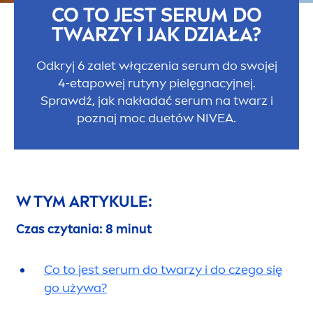
CO TO JEST SERUM DO
TWARZY I JAK DZIAŁA?
Odkryj 6 zalet włączenia serum do swojej
4-etapowej rutyny pielęgnacyjnej.
Sprawdź, jak nakładać serum na twarz i
poznaj moc duetów
NIVEA
.
W TYM ARTYKULE:
Czas czytania: 8 minut
Co to jest serum do twarzy i do czego się
go używa?