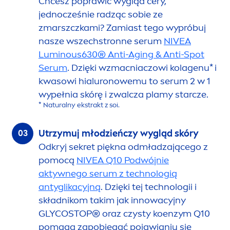
Chcesz poprawić wygląd cery,
jednocześnie radząc sobie ze
zmarszczkami? Zamiast tego wypróbuj
nasze wszechstronne serum
NIVEA
Luminous
630® Anti-Aging & Anti-Spot
Serum
. Dzięki wzmacniaczowi kolagenu* i
kwasowi hialuronowemu to serum 2 w 1
wypełnia skórę i zwalcza plamy starcze.
*
Natural
ny ekstrakt z soi.
Utrzymuj młodzieńczy wygląd skóry
Odkryj sekret piękna odmładzającego z
pomocą
NIVEA
Q10 Podwójnie
aktywnego serum z technologią
antyglikacyjną
. Dzięki tej technologii i
składnikom takim jak innowacyjny
GLYCOSTOP® oraz czysty koenzym Q10
pomaga zapobiegać pojawianiu się