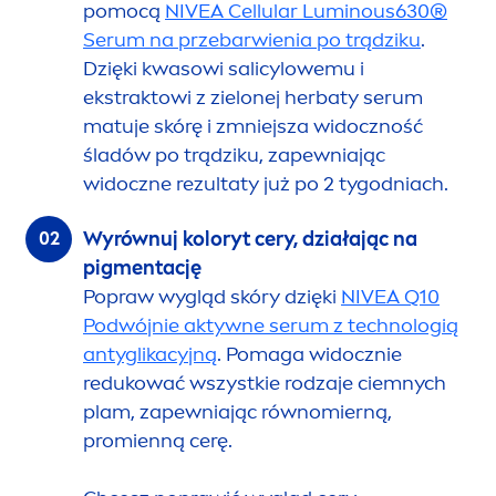
pomocą
NIVEA
Cellular
Luminous
630®
Serum na przebarwienia po trądziku
.
Dzięki kwasowi salicylowemu i
ekstraktowi z zielonej herbaty serum
matuje skórę i zmniejsza widoczność
śladów po trądziku, zapewniając
widoczne rezultaty już po 2 tygodniach.
Wyrównuj koloryt cery, działając na
pig
men
tację
Popraw wygląd skóry dzięki
NIVEA
Q10
Podwójnie aktywne serum z technologią
antyglikacyjną
. Pomaga widocznie
redukować wszystkie rodzaje ciemnych
plam, zapewniając równomierną,
promienną cerę.