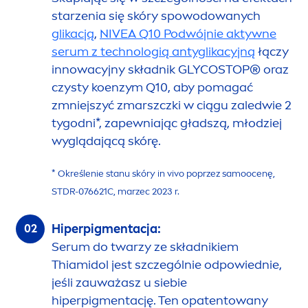
starzenia się skóry spowodowanych
glikacją
,
NIVEA
Q10 Podwójnie aktywne
serum z technologią antyglikacyjną
łączy
innowacyjny składnik GLYCOSTOP® oraz
czysty koenzym Q10, aby pomagać
zmniejszyć zmarszczki w ciągu zaledwie 2
tygodni*, zapewniając gładszą, młodziej
wyglądającą skórę.
* Określenie stanu skóry in vivo poprzez samoocenę,
STDR-076621C, marzec 2023 r.
Hiperpig
men
tacja:
Serum do twarzy ze składnikiem
Thiamidol jest szczególnie odpowiednie,
jeśli zauważasz u siebie
hiperpig
men
tację. Ten opatentowany