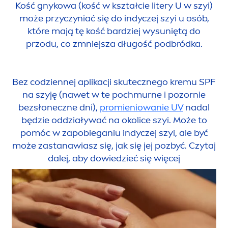
Kość gnykowa (kość w kształcie litery U w szyi)
może przyczyniać się do indyczej szyi u osób,
które mają tę kość bardziej wy
sun
iętą do
przodu, co zmniejsza długość podbródka.
Bez codziennej aplikacji skutecznego kremu SPF
na szyję (nawet w te pochmurne i pozornie
bezsłoneczne dni),
promieniowanie UV
nadal
będzie oddziaływać na okolice szyi. Może to
pomóc w zapobieganiu indyczej szyi, ale być
może zastanawiasz się, jak się jej pozbyć. Czytaj
dalej, aby dowiedzieć się więcej