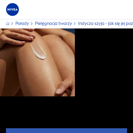
Porady
Pielęgnacja twarzy
Indycza szyja - jak się jej po