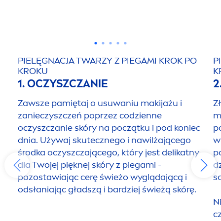
PIELĘGNACJA TWARZY Z PIEGAMI KROK PO
P
KROKU
K
1. OCZYSZCZANIE
2
Zawsze pamiętaj o usuwaniu makijażu i
Z
zanieczyszczeń poprzez codzienne
m
oczyszczanie skóry na początku i pod koniec
p
dnia. Używaj skutecznego i nawilżającego
w
środka oczyszczającego, który jest delikatny
p
dla Twojej pięknej skóry z piegami -
d
pozostawiając cerę świeżo wyglądającą i
s
odsłaniając gładszą i bardziej świeżą skórę.
N
c