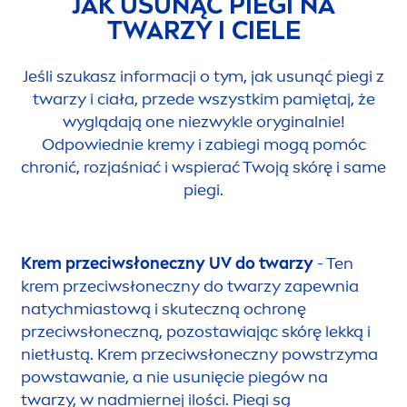
JAK U
SUN
ĄĆ PIEGI NA
TWARZY I CIELE
Jeśli szukasz informacji o tym, jak u
sun
ąć piegi z
twarzy i ciała, przede wszystkim pamiętaj, że
wyglądają one niezwykle oryginalnie!
Odpowiednie kremy i zabiegi mogą pomóc
chronić, rozjaśniać i wspierać Twoją skórę i same
piegi.
Krem przeciwsłoneczny UV do twarzy
- Ten
krem przeciwsłoneczny do twarzy zapewnia
natychmiastową i skuteczną ochronę
przeciwsłoneczną, pozostawiając skórę lekką i
nietłustą. Krem przeciwsłoneczny powstrzyma
powstawanie, a nie u
sun
ięcie piegów na
twarzy, w nadmiernej ilości. Piegi są