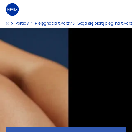
Porady
Pielęgnacja twarzy
Skąd się biorą piegi na twar