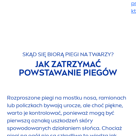
p
k
SKĄD SIĘ BIORĄ PIEGI NA TWARZY?
JAK ZATRZYMAĆ
POWSTAWANIE PIEGÓW
Rozproszone piegi na mostku nosa, ramionach
lub policzkach bywają urocze, ale choć piękne,
warto je kontrolować, ponieważ mogą być
pierwszą oznaką uszkodzeń skóry
spowodowanych działaniem słońca. Chociaż
piegi na ogół nie są szkodliwe to wiedza jak