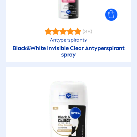
(88)
Antyperspiranty
Black
&
White
Invisible Clear Antyperspirant
spray