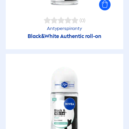
(0)
Antyperspiranty
Black
&
White
Authentic roll-on