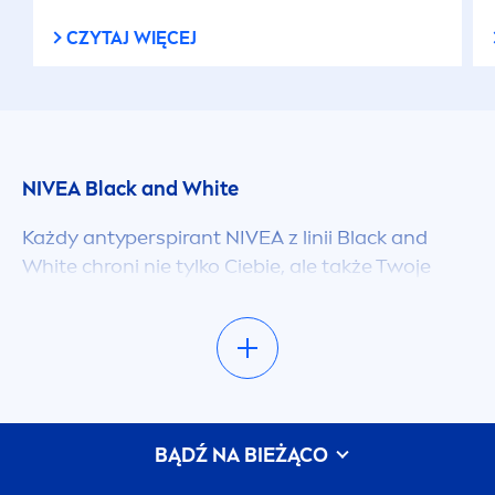
CZYTAJ WIĘCEJ
NIVEA
Black
and
White
Każdy antyperspirant
NIVEA
z linii
Black
and
White
chroni nie tylko Ciebie, ale także Twoje
ubrania! Dzięki skutecznej ochronie 5w1 możesz
cieszyć się długotrwałym uczuciem suchości i
świeżości, bez ryzyka pobrudzenia Twoich
ulubionych ubrań.
NIVEA
Black
&
White
Invisible
nie pozostawia żółtych śladów na białych
ubraniach i białych plamami na czarnych.
BĄDŹ NA BIEŻĄCO
NIVEA
Antyperspirant zapewniający ochronę