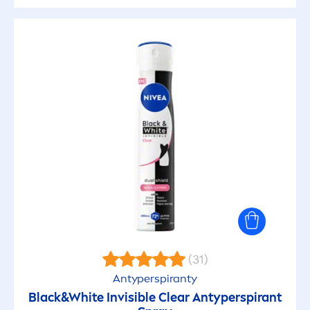
(31)
Antyperspiranty
Black
&
White
Invisible Clear Antyperspirant