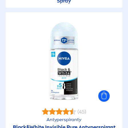
Spray
(45)
Antyperspiranty
Black
&
White
Invisible
Pure
Antyperspirant