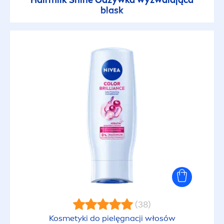
Hairmilk
Shine
Odżywka wyzwalająca
blask
(38)
Kosmetyki do pielęgnacji włosów