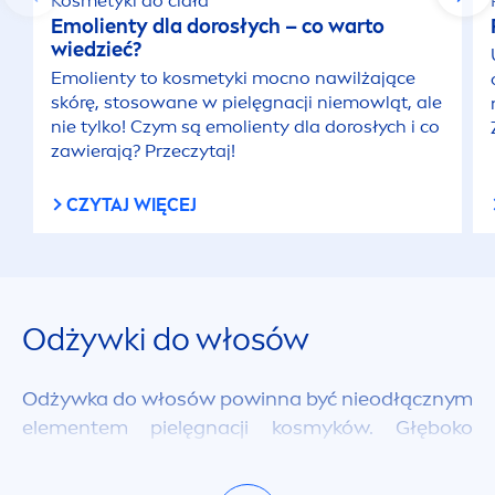
Kosmetyki do ciała
Emolienty dla dorosłych – co warto
wiedzieć?
Emolienty to kosmetyki mocno nawilżające
skórę, stosowane w pielęgnacji niemowląt, ale
nie tylko! Czym są emolienty dla dorosłych i co
zawierają? Przeczytaj!
CZYTAJ WIĘCEJ
Odżywki do włosów
Odżywka do włosów powinna być nieodłącznym
ele
men
tem pielęgnacji kosmyków. Głęboko
odżywia ona włosy oraz ułatwia ich
rozczesywanie, a przy tym może spełniać także