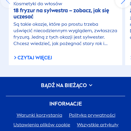
Kosmetyki do włosów
18 fryzur na sylwestra – zobacz, jak się
uczesać
Są takie okazje, które po prostu trzeba
uświęcić niecodziennym wyglądem, zwłaszcza
fryzurą. Jedną z tych okazji jest sylwester.
Chcesz wiedzieć, jak pożegnać stary rok i
powitać nowy z efektownym uczesaniem?
Sprawdź nasze propozycje fryzur na sylwestra!
CZYTAJ WIĘCEJ
BĄDŹ NA BIEŻĄCO
INFORMACJE
Warunki korzystania
Polityka prywatności
Ustawienia plików cookie
Wszystkie artykuły