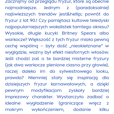
Zacznijmy od przeglądu fryzur, które są obecnie
najmodniejsze. Jednym z (paradoksalnie)
najświeższych trendów jest&hel
lip
; powrót do
fryzur z lat 90.! Czy pamiętasz kultowe teledyski
najpopularniejszych wokalistek tamtego okresu?
Wysokie, długie kucyki Britney Spears albo
warkocze? Większość z tych fryzur miała pewną
cechę wspólną – były dość „nieokiełznane” w
wyglądzie, ważny był efekt niesfornych włosów.
Jeśli chodzi zaś o te bardziej misterne fryzury
(jak dwa warkocze plenione ciasno przy głowie),
raczej daleko im do sylwestrowego looku,
prawda? Niemniej stały się inspiracją dla
dzisiejszych fryzur karnawałowych, a dzięki
pewnym modyfikacjom zyskały bardziej
imprezowy charakter. Wystarczyło zadbać o
idealne wygładzenie (graniczące wręcz z
mokrym wykończeniem, dodanie kilku