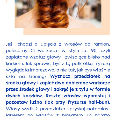
Jeśli chodzi o upięcia z włosów do ramion,
polecamy Ci warkocze w stylu lat 90, czyli
zaplatane wzdłuż głowy i zwisające blisko nad
karkiem. Jak sprawić, byś z tą półkrótką fryzurą
wyglądała imprezowo, a nie tak, jak byś właśnie
szła na trening?
Wyznacz przedziałek na
środku głowy i zapleć dwa dobierane warkocze
przez środek głowy i zakręć je z tyłu w formie
dwóch koczków.
Resztę włosów wyprostuj i
pozostaw luźno (jak przy fryzurze half-bun).
Włosy wzdłuż przedziałka spryskaj natomiast
lakierem do włosów z brokatem. To bardzo