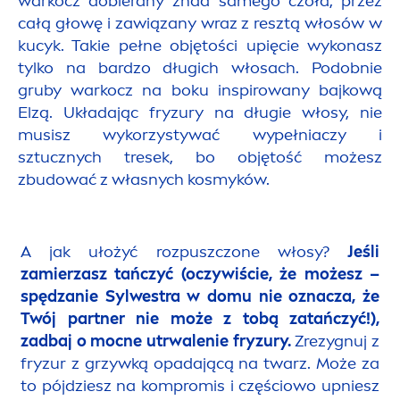
warkocz dobierany znad samego czoła, przez
całą głowę i zawiązany wraz z resztą włosów w
kucyk. Takie pełne objętości upięcie wykonasz
tylko na bardzo długich włosach. Podobnie
gruby warkocz na boku inspirowany bajkową
Elzą. Układając fryzury na długie włosy, nie
musisz wykorzystywać wypełniaczy i
sztucznych tresek, bo objętość możesz
zbudować z własnych kosmyków.
A jak ułożyć rozpuszczone włosy?
Jeśli
zamierzasz tańczyć (oczywiście, że możesz –
spędzanie Sylwestra w domu nie oznacza, że
Twój partner nie może z tobą zatańczyć!),
zadbaj o mocne utrwalenie fryzury.
Zrezygnuj z
fryzur z grzywką opadającą na twarz. Może za
to pójdziesz na kompromis i częściowo upniesz