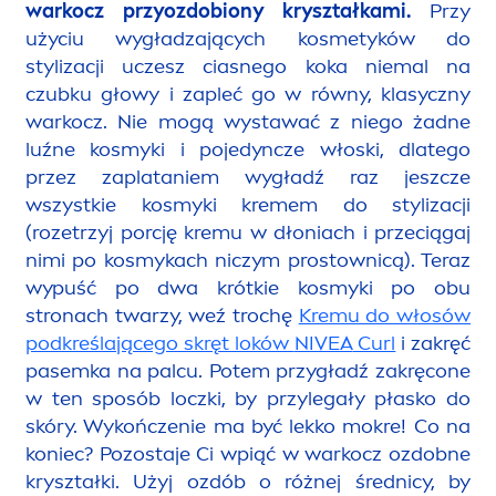
warkocz przyozdobiony kryształkami.
Przy
użyciu wygładzających kosmetyków do
stylizacji uczesz ciasnego koka niemal na
czubku głowy i zapleć go w równy, klasyczny
warkocz. Nie mogą wystawać z niego żadne
luźne kosmyki i pojedyncze włoski, dlatego
przez zaplataniem wygładź raz jeszcze
wszystkie kosmyki kremem do stylizacji
(rozetrzyj porcję kremu w dłoniach i przeciągaj
nimi po kosmykach niczym prostownicą). Teraz
wypuść po dwa krótkie kosmyki po obu
stronach twarzy, weź trochę
Kremu do włosów
podkreślającego skręt loków
NIVEA
Curl
i zakręć
pasemka na palcu. Potem przygładź zakręcone
w ten sposób loczki, by przylegały płasko do
skóry. Wykończenie ma być lekko mokre! Co na
koniec? Pozostaje Ci wpiąć w warkocz ozdobne
kryształki. Użyj ozdób o różnej średnicy, by