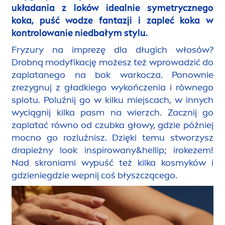
układania z loków idealnie symetrycznego
koka, puść wodze fantazji i zapleć koka w
kontrolowanie niedbałym stylu.
Fryzury na imprezę dla długich włosów?
Drobną modyfikację możesz też wprowadzić do
zaplatanego na bok warkocza. Ponownie
zrezygnuj z gładkiego wykończenia i równego
splotu. Poluźnij go w kilku miejscach, w innych
wyciągnij kilka pasm na wierzch. Zacznij go
zaplatać równo od czubka głowy, gdzie później
mocno go rozluźnisz. Dzięki temu stworzysz
drapieżny look inspirowany&hel
lip
; irokezem!
Nad skroniami wypuść też kilka kosmyków i
gdzieniegdzie wepnij coś błyszczącego.