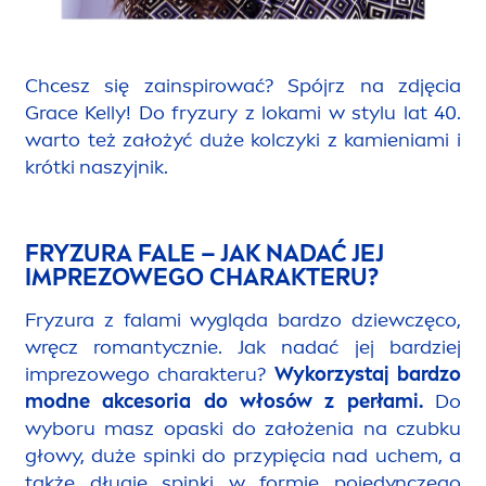
Chcesz się zainspirować? Spójrz na zdjęcia
Grace Kelly! Do fryzury z lokami w stylu lat 40.
warto też założyć duże kolczyki z kamieniami i
krótki naszyjnik.
FRYZURA FALE – JAK NADAĆ JEJ
IMPREZOWEGO CHARAKTERU?
Fryzura z falami wygląda bardzo dziewczęco,
wręcz romantycznie. Jak nadać jej bardziej
imprezowego charakteru?
Wykorzystaj bardzo
modne akcesoria do włosów z perłami.
Do
wyboru masz opaski do założenia na czubku
głowy, duże s
pink
i do przypięcia nad uchem, a
także długie s
pink
i w formie pojedynczego