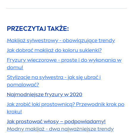
PRZECZYTAJ TAKŻE:
Makijaż sylwestrowy - obowiązujące trendy
Jak dobrać makijaż do koloru sukienki?
Fryzury wieczorowe - proste i do wykonania w
domu!
Stylizacje na sylwestra - jak się ubrać i
pomalować?
Najmodniejsze fryzury w 2020
Jak zrobić loki prostownicą? Przewodnik krok po
kroku!
Jak prostować włosy – podpowiadamy!
Modny makijaż - dwa najważniejsze trendy