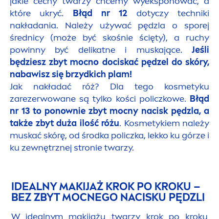
jakie cechy twarzy chcemy wyeksponować, a
które ukryć.
Błąd nr 12
dotyczy techniki
nakładania. Należy używać pędzla o sporej
średnicy (może być skośnie ścięty), a ruchy
powinny być delikatne i muskające.
Jeśli
będziesz zbyt mocno dociskać pędzel do skóry,
nabawisz się brzydkich plam!
Jak nakładać róż? Dla tego kosmetyku
zarezerwowane są tylko kości policzkowe.
Błąd
nr 13
to ponownie zbyt mocny nacisk pędzla, a
także zbyt duża ilość różu
. Kosmetykiem należy
muskać skórę, od środka policzka, lekko ku górze i
ku zewnętrznej stronie twarzy.
IDEALNY MAKIJAŻ KROK PO KROKU –
BEZ ZBYT MOCNEGO NACISKU PĘDZLI
W idealnym makijażu twarzy krok po kroku