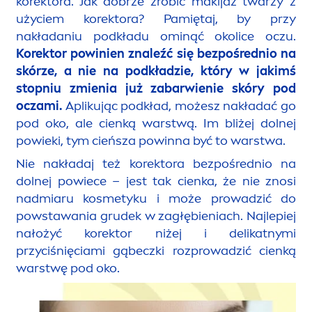
korektora. Jak dobrze zrobić makijaż twarzy z
użyciem korektora? Pamiętaj, by przy
nakładaniu podkładu ominąć okolice oczu.
Korektor powinien znaleźć się bezpośrednio na
skórze, a nie na podkładzie, który w jakimś
stopniu zmienia już zabarwienie skóry pod
oczami.
Aplikując podkład, możesz nakładać go
pod oko, ale cienką warstwą. Im bliżej dolnej
powieki, tym cieńsza powinna być to warstwa.
Nie nakładaj też korektora bezpośrednio na
dolnej powiece – jest tak cienka, że nie znosi
nadmiaru kosmetyku i może prowadzić do
powstawania grudek w zagłębieniach. Najlepiej
nałożyć korektor niżej i delikatnymi
przyciśnięciami gąbeczki rozprowadzić cienką
warstwę pod oko.