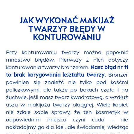
JAK WYKONAĆ MAKIJAŻ
TWARZY? BŁĘDY W
KONTUROWANIU
Przy konturowaniu twarzy można popełnić
mnóstwo błędów. Pierwszy z nich dotyczy
konturowania twarzy
bronze
rem.
Nasz
błąd nr 11
to brak korygowania kształtu twarzy
.
Bronze
r
powinien się znaleźć nie tylko pod kośćmi
policzkowymi, ale także po bokach czoła i na
żuchwie, jeśli masz twarz kwadratową, a wzdłuż
uszu w makijażu twarzy okrągłej. Wiele kobiet
nie zdaje sobie sprawy, że ten kosmetyk w
odpowiednim miejscu czyni cuda – nie
nakładajmy go dla idei, ale świadomie, wiedząc