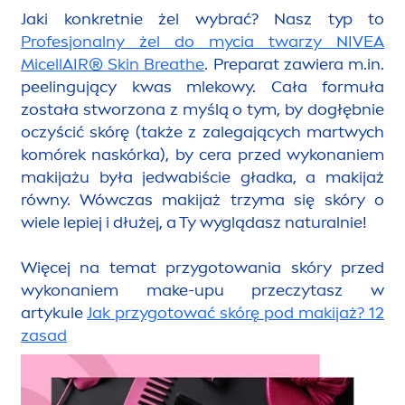
Jaki konkretnie żel wybrać? Nasz typ to
Profesjonalny żel do mycia twarzy
NIVEA
MicellAIR
®
Skin
Breathe
. Preparat zawiera m.in.
peelingujący kwas mlekowy. Cała formuła
została stworzona z myślą o tym, by dogłębnie
oczyścić skórę (także z zalegających martwych
komórek naskórka), by cera przed wykonaniem
makijażu była jedwabiście gładka, a makijaż
równy. Wówczas makijaż trzyma się skóry o
wiele lepiej i dłużej, a Ty wyglądasz
natural
nie!
Więcej na temat przygotowania skóry przed
wykonaniem make-upu przeczytasz w
artykule
Jak przygotować skórę pod makijaż? 12
zasad