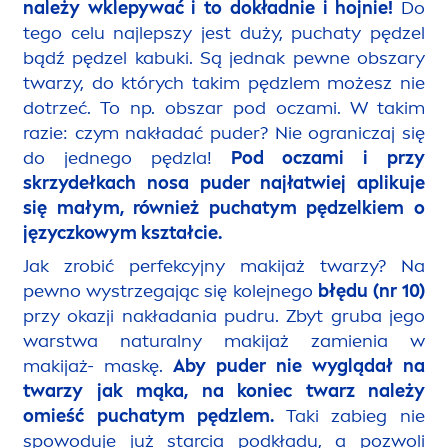
należy wklepywać i to dokładnie i hojnie!
Do
tego celu najlepszy jest duży, puchaty pędzel
bądź pędzel kabuki. Są jednak pewne obszary
twarzy, do których takim pędzlem możesz nie
dotrzeć. To np. obszar pod oczami. W takim
razie: czym nakładać puder? Nie ograniczaj się
do jednego pędzla!
Pod oczami i przy
skrzydełkach nosa puder najłatwiej aplikuje
się małym, również puchatym pędzelkiem o
języczkowym kształcie.
Jak zrobić perfekcyjny makijaż twarzy? Na
pewno wystrzegając się kolejnego
błędu (nr 10)
przy okazji nakładania pudru. Zbyt gruba jego
warstwa
natural
ny makijaż zamienia w
makijaż- maskę.
Aby puder nie wyglądał na
twarzy jak mąka, na koniec twarz należy
omieść puchatym pędzlem.
Taki zabieg nie
spowoduje już starcia podkładu, a pozwoli