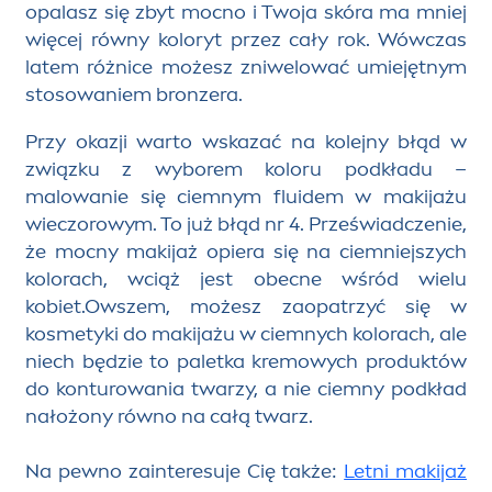
opalasz się zbyt mocno i Twoja skóra ma mniej
więcej ró
w
ny koloryt przez cały rok.
Wówczas
latem różnice możesz zniwelować umiejętnym
stosowaniem
bronze
ra.
Przy okazji warto wskazać na kolejny błąd w
związku z wyborem koloru podkładu –
malowanie się ciemnym fluidem w makijażu
wieczorowym.
To już
błąd nr 4
. Przeświadczenie,
że mocny makijaż opiera się na ciemniejszych
kolorach, wciąż jest obecne wśród wielu
kobiet.
Owszem, możesz zaopatrzyć się w
kosmetyki do makijażu w ciemnych kolorach, ale
niech będzie to paletka kremowych produktów
do konturowania twarzy, a nie ciemny podkład
nałożony równo na całą twarz.
Na pewno zainteresuje Cię także:
Letni makijaż