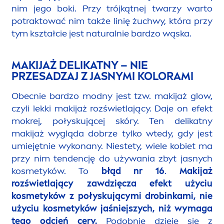
nim jego boki. Przy trójkątnej twarzy warto
potraktować nim także linię żuchwy, która przy
tym kształcie jest
natural
nie bardzo wąska.
MAKIJAŻ DELIKATNY – NIE
PRZESADZAJ Z JASNYMI KOLORAMI
Obecnie bardzo modny jest tzw. makijaż glow,
czyli lekki makijaż rozświetlający. Daje on efekt
mokrej, połyskującej skóry. Ten delikatny
makijaż wygląda dobrze tylko wtedy, gdy jest
umiejętnie wykonany. Niestety, wiele kobiet ma
przy nim tendencję do używania zbyt jasnych
kosmetyków. To
błąd nr 16
.
Makijaż
rozświetlający zawdzięcza efekt użyciu
kosmetyków z połyskującymi drobinkami, nie
użyciu kosmetyków jaśniejszych, niż wymaga
tego odcień cery.
Podobnie dzieje się z