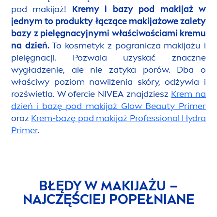
pod makijaż!
Kremy i bazy pod makijaż w
jednym to produkty łączące makijażowe zalety
bazy z pielęgnacyjnymi właściwościami kremu
na dzień.
To kosmetyk z pogranicza makijażu i
pielęgnacji. Pozwala uzyskać znaczne
wygładzenie, ale nie zatyka porów. Dba o
właściwy poziom nawilżenia skóry, odżywia i
rozświetla. W ofercie
NIVEA
znajdziesz
Krem na
dzień i bazę pod makijaż Glow
Beauty
Primer
oraz
Krem-bazę pod makijaż Professional
Hydra
Primer
.
BŁĘDY W MAKIJAŻU –
NAJCZĘŚCIEJ POPEŁNIANE