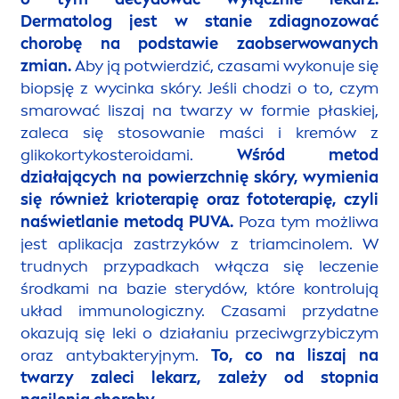
Dermatolog jest w stanie zdiagnozować
chorobę na podstawie zaobserwowanych
zmian.
Aby ją potwierdzić, czasami wykonuje się
biopsję z wycinka skóry. Jeśli chodzi o to, czym
smarować liszaj na twarzy w formie płaskiej,
zaleca się stosowanie maści i kremów z
glikokortykosteroidami.
Wśród metod
działających na powierzchnię skóry, wymienia
się również krioterapię oraz fototerapię, czyli
naświetlanie metodą PUVA.
Poza tym możliwa
jest aplikacja zastrzyków z triamcinolem. W
trudnych przypadkach włącza się leczenie
środkami na bazie sterydów, które kontrolują
układ immunologiczny. Czasami przydatne
okazują się leki o działaniu przeciwgrzybiczym
oraz antybakteryjnym.
To, co na liszaj na
twarzy zaleci lekarz, zależy od stopnia