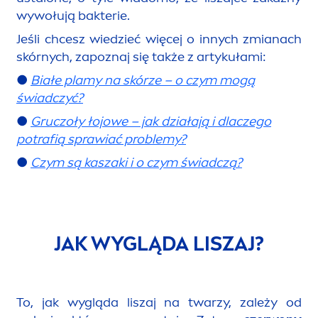
wywołują bakterie.
Jeśli chcesz wiedzieć więcej o innych zmianach
skórnych, zapoznaj się także z artykułami:
●
Białe plamy na skórze – o czym mogą
świadczyć?
●
Gruczoły łojowe – jak działają i dlaczego
potrafią sprawiać problemy?
●
Czym są kaszaki i o czym świadczą?
JAK WYGLĄDA LISZAJ?
To, jak wygląda liszaj na twarzy, zależy od