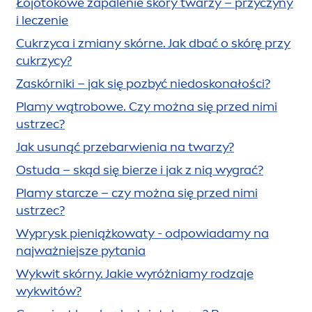
Łojotokowe zapalenie skóry twarzy – przyczyny
i leczenie
Cukrzyca i zmiany skórne. Jak dbać o skórę przy
cukrzycy?
Zaskórniki – jak się pozbyć niedoskonałości?
Plamy wątrobowe. Czy można się przed nimi
ustrzec?
Jak u
sun
ąć przebarwienia na twarzy?
Ostuda – skąd się bierze i jak z nią wygrać?
Plamy starcze – czy można się przed nimi
ustrzec?
Wyprysk pieniążkowaty - odpowiadamy na
najważniejsze pytania
Wykwit skórny. Jakie wyróżniamy rodzaje
wykwitów?