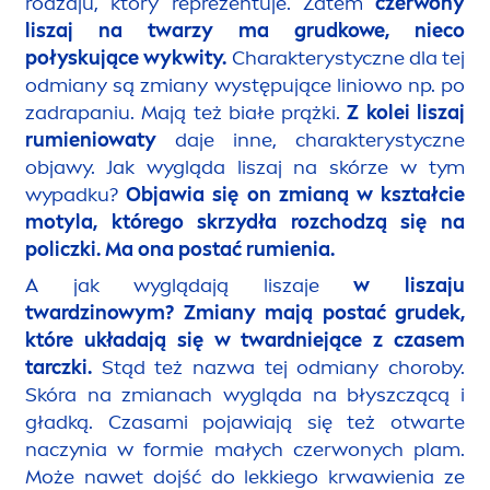
rodzaju, który reprezentuje. Zatem
czerwony
liszaj na twarzy ma grudkowe, nieco
połyskujące wykwity.
Charakterystyczne dla tej
odmiany są zmiany występujące liniowo np. po
zadrapaniu. Mają też białe prążki.
Z kolei liszaj
rumieniowaty
daje inne, charakterystyczne
objawy. Jak wygląda liszaj na skórze w tym
wypadku?
Objawia się on zmianą w kształcie
motyla, którego skrzydła rozchodzą się na
policzki. Ma ona postać rumienia.
A jak wyglądają liszaje
w liszaju
twardzinowym? Zmiany mają postać grudek,
które układają się w twardniejące z czasem
tarczki.
Stąd też nazwa tej odmiany choroby.
Skóra na zmianach wygląda na błyszczącą i
gładką. Czasami pojawiają się też otwarte
naczynia w formie małych czerwonych plam.
Może nawet dojść do lekkiego krwawienia ze