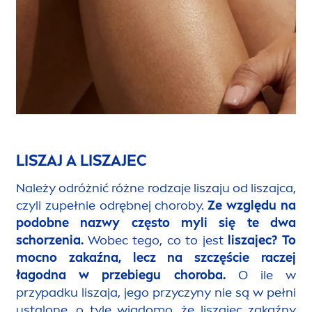
LISZAJ A LISZAJEC
Należy odróżnić różne rodzaje liszaju od liszajca,
czyli zupełnie odrębnej choroby.
Ze względu na
podobne nazwy często myli się te dwa
schorzenia.
Wobec tego, co to jest
liszajec? To
mocno zakaźna, lecz na szczęście raczej
łagodna w przebiegu choroba.
O ile w
przypadku liszaja, jego przyczyny nie są w pełni
ustalone, o tyle wiadomo, że liszajec zakaźny