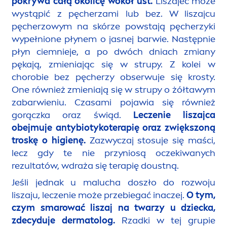
pokrywa całą okolicę wokół ust.
Liszajec może
wystąpić z pęcherzami lub bez. W liszajcu
pęcherzowym na skórze powstają pęcherzyki
wypełnione płynem o jasnej barwie. Następnie
płyn ciemnieje, a po dwóch dniach zmiany
pękają, zmieniając się w strupy. Z kolei w
chorobie bez pęcherzy obserwuje się krosty.
One również zmieniają się w strupy o żółtawym
zabarwieniu. Czasami pojawia się również
gorączka oraz świąd.
Leczenie liszajca
obejmuje antybiotykoterapię oraz zwiększoną
troskę o higienę.
Zazwyczaj stosuje się maści,
lecz gdy te nie przyniosą oczekiwanych
rezultatów, wdraża się terapię doustną.
Jeśli jednak u malucha doszło do rozwoju
liszaju, leczenie może przebiegać inaczej.
O tym,
czym smarować liszaj na twarzy u dziecka,
zdecyduje dermatolog.
Rzadki w tej grupie