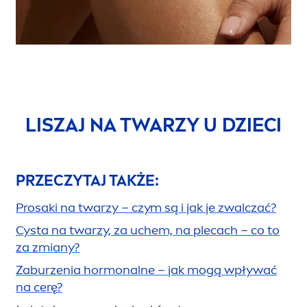
LISZAJ NA TWARZY U DZIECI
PRZECZYTAJ TAKŻE:
Prosaki na twarzy – czym są i jak je zwalczać?
Cysta na twarzy, za uchem, na plecach – co to
za zmiany?
Zaburzenia hormonalne – jak mogą wpływać
na cerę?