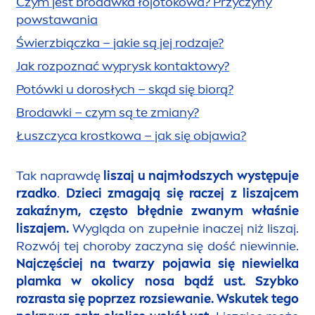
Czym jest brodawka łojotokowa? Przyczyny
powstawania
Świerzbiączka – jakie są jej rodzaje?
Jak rozpoznać wyprysk kontaktowy?
Potówki u dorosłych – skąd się biorą?
Brodawki – czym są te zmiany?
Łuszczyca krostkowa – jak się objawia?
Tak naprawdę
liszaj u najmłodszych występuje
rzadko
.
Dzieci zmagają się raczej z liszajcem
zakaźnym, często błędnie zwanym właśnie
liszajem.
Wygląda on zupełnie inaczej niż liszaj.
Rozwój tej choroby zaczyna się dość niewinnie.
Najczęściej na twarzy pojawia się niewielka
plamka w okolicy nosa bądź ust. Szybko
rozrasta się poprzez rozsiewanie. Wskutek tego