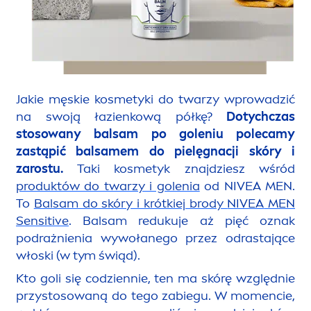
Jakie męskie kosmetyki do twarzy wprowadzić
na swoją łazienkową półkę?
Dotychczas
stosowany balsam po goleniu polecamy
zastąpić balsamem do pielęgnacji skóry i
zarostu.
Taki kosmetyk znajdziesz wśród
produktów do twarzy i golenia
od
NIVEA
MEN
.
To
Balsam do skóry i krótkiej brody
NIVEA
MEN
Sensitive
. Balsam redukuje aż pięć oznak
podrażnienia wywołanego przez odrastające
włoski (w tym świąd).
Kto goli się codziennie, ten ma skórę względnie
przystosowaną do tego zabiegu. W mo
men
cie,