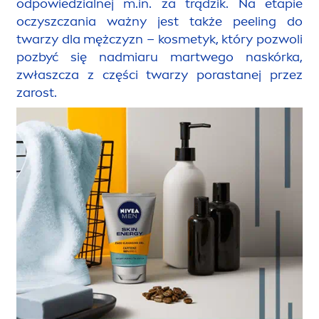
odpowiedzialnej m.in. za trądzik. Na etapie
oczyszczania ważny jest także peeling do
twarzy dla mężczyzn – kosmetyk, który pozwoli
pozbyć się nadmiaru martwego naskórka,
zwłaszcza z części twarzy porastanej przez
zarost.