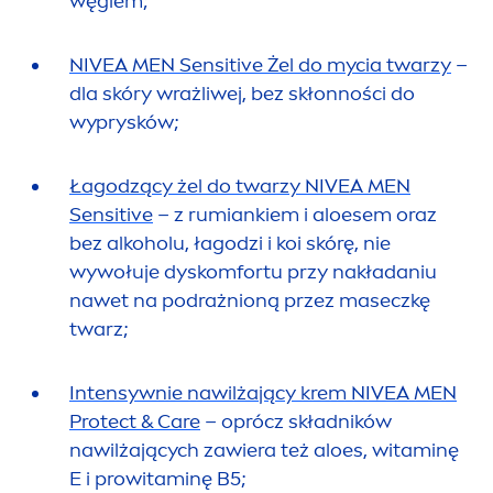
węglem;
NIVEA
MEN
Sensitive
Żel do mycia twarzy
–
dla skóry wrażliwej, bez skłonności do
wyprysków;
Łagodzący żel do twarzy
NIVEA
MEN
Sensitive
– z rumiankiem i aloesem oraz
bez alkoholu, łagodzi i koi skórę, nie
wywołuje dyskomfortu przy nakładaniu
nawet na podrażnioną przez maseczkę
twarz;
Intensywnie nawilżający krem
NIVEA
MEN
Protect
&
Care
– oprócz składników
nawilżających zawiera też aloes, witaminę
E i prowitaminę B5;