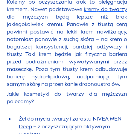
Kolejny po oczyszczaniu krok to pielęgnacja
kremem. Nawet podstawowe
kremy do twarzy
dla mężczyzn
będą lepsze niż brak
jakiegokolwiek kremu. Panowie z tłustą cerą
powinni postawić na lekki krem nawilżający,
natomiast panowie z suchą skórą – na krem o
bogatszej konsystencji, bardziej odżywczy i
tłusty. Taki krem będzie jak fizyczna bariera
przed podrażnieniami wywoływanymi przez
maseczkę. Poza tym tłusty krem odbudowuje
barierę
hydro
-
lip
idową, uodparniając tym
samym skórę na przenikanie drobnoustrojów.
Jakie kosmetyki do twarzy dla mężczyzn
polecamy?
Żel do mycia twarzy i zarostu
NIVEA
MEN
Deep
– z oczyszczającym aktywnym