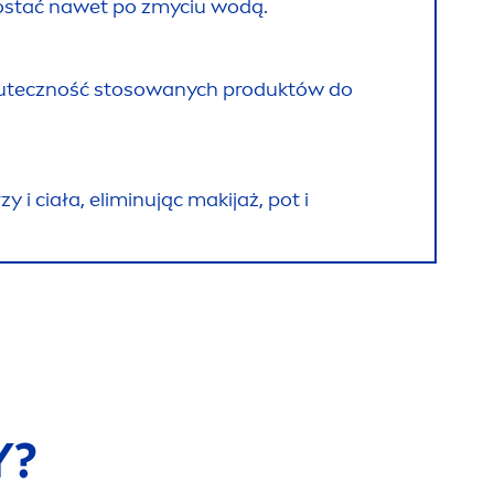
ozostać nawet po zmyciu wodą.
kuteczność stosowanych produktów do
y i ciała, eliminując makijaż, pot i
Y?