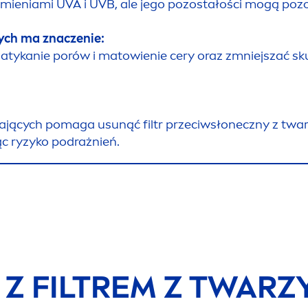
promieniami UVA i UVB, ale jego pozostałości mogą p
ych ma znaczenie:
tykanie porów i matowienie cery oraz zmniejszać s
zających pomaga u
sun
ąć filtr przeciwsłoneczny z twarz
ąc ryzyko podrażnień.
Z FILTREM Z TWARZ