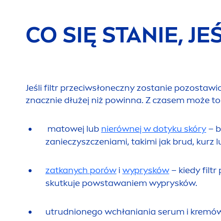
CO SIĘ STANIE, JE
Jeśli filtr przeciwsłoneczny zostanie pozosta
znacznie dłużej niż powinna. Z czasem może to
matowej lub
nierównej w dotyku skóry
– b
zanieczyszczeniami, takimi jak brud, kurz 
zatkanych porów
i
wyprysków
– kiedy filt
skutkuje powstawaniem wyprysków.
utrudnionego wchłaniania serum i kremów 