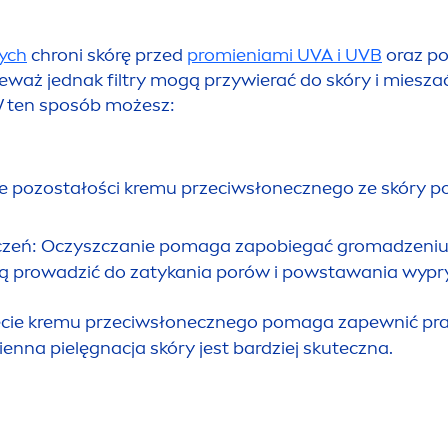
nych
chroni skórę przed
promieniami UVA i UVB
oraz p
ieważ jednak filtry mogą przywierać do skóry i miesza
 W ten sposób możesz:
ie pozostałości kremu przeciwsłonecznego ze skóry p
zeń: Oczyszczanie pomaga zapobiegać gromadzeniu si
gą prowadzić do zatykania porów i powstawania wyp
ęcie kremu przeciwsłonecznego pomaga zapewnić pra
ienna pielęgnacja skóry jest bardziej skuteczna.