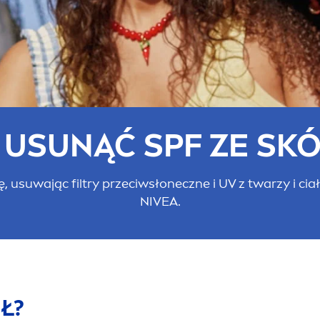
 U
SUN
ĄĆ SPF ZE SK
rę, usuwając filtry przeciwsłoneczne i UV z twarzy i 
NIVEA
.
Ł?