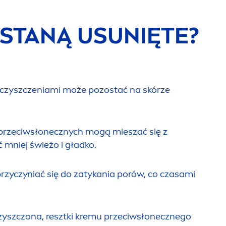
ZOSTANĄ U
SUN
IĘTE?
eczyszczeniami może pozostać na skórze
 przeciwsłonecznych mogą mieszać się z
ć mniej świeżo i gładko.
przyczyniać się do zatykania porów, co czasami
czyszczona, resztki kremu przeciwsłonecznego