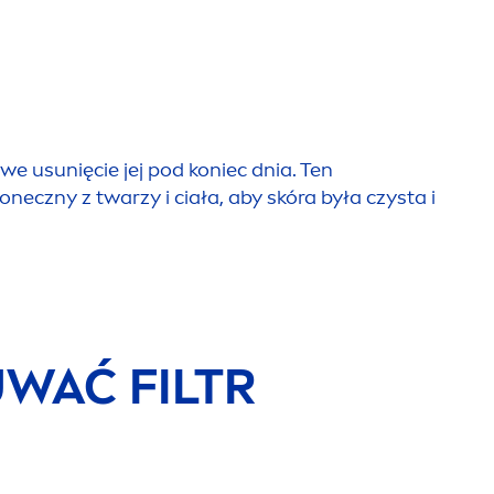
owe u
sun
ięcie jej pod koniec dnia. Ten
eczny z twarzy i ciała, aby skóra była czysta i
WAĆ FILTR