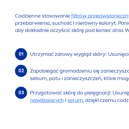
Codzienne stosowanie
filtrów przeciwsłonecz
przebarwienia, suchość i nierówny koloryt. Pon
aby dokładnie oczyścić skórę pod koniec dnia.
Utrzymać zdrowy wygląd skóry: U
sun
ięc
Zapobiegać gromadzeniu się zanieczyszc
sebum, potu i zanieczyszczeń, które mo
Przygotować skórę do pielęgnacji: U
sun
i
nawilżających
i
serum
, dzięki czemu codz