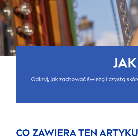
JAK
Odkryj, jak zachować świeżą i czystą skó
CO ZAWIERA TEN ARTYKU