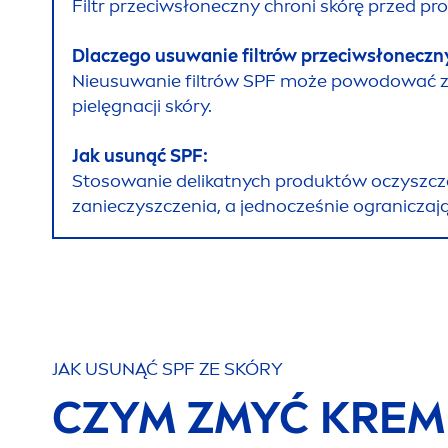
Filtr przeciwsłoneczny chroni skórę przed 
Dlaczego usuwanie filtrów przeciwsłoneczn
Nieusuwanie filtrów SPF może powodować za
pielęgnacji skóry.
Jak u
sun
ąć SPF:
Stosowanie delikatnych produktów oczyszc
zanieczyszczenia, a jednocześnie ograniczaj
JAK U
SUN
ĄĆ SPF ZE SKÓRY
CZYM ZMYĆ KREM 