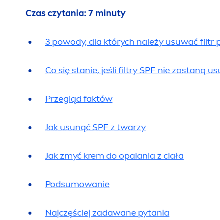
Czas czytania: 7 minuty
3 powody, dla których należy usuwać filtr
Co się stanie, jeśli filtry SPF nie zostaną u
s
Przegląd faktów
Jak u
sun
ąć SPF z twarzy
Jak zmyć krem do opalania z ciała
Podsumowanie
Najczęściej zadawane pytania