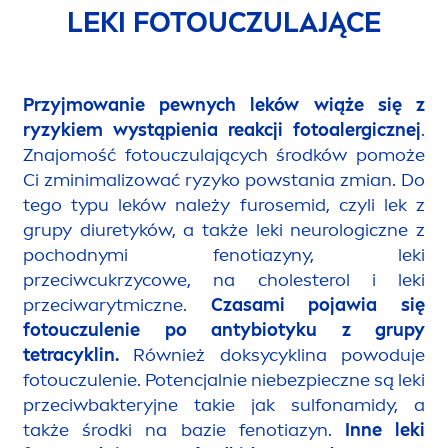
LEKI FOTOUCZULAJĄCE
Przyjmowanie pewnych leków wiąże się z
ryzykiem wystąpienia reakcji fotoalergicznej
.
Znajomość fotouczulających środków pomoże
Ci zminimalizować ryzyko powstania zmian. Do
tego typu leków należy fu
rose
mid, czyli lek z
grupy diuretyków, a także leki neurologiczne z
pochodnymi fenotiazyny, leki
przeciwcukrzycowe, na cholesterol i leki
przeciwarytmiczne.
Czasami pojawia się
fotouczulenie po antybiotyku z grupy
tetracyklin.
Również doksycyklina powoduje
fotouczulenie. Potencjalnie niebezpieczne są leki
przeciwbakteryjne takie jak sulfonamidy, a
także środki na bazie fenotiazyn.
Inne leki