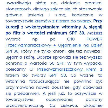
uwrażliwiają skórę na działanie promieni
słonecznych, dlatego zaleca się ich stosowanie
głównie jesienią i zimą, koniecznie w
towarzystwie
kremów z filtrem do twarzy
.
Przy
kuracji z wykorzystaniem witaminy A, sięgnij
po filtr o wartości minimum SPF 30.
Możesz
wybrać np. po
Q10 POWER
Przeciwzmarszczkowy + Ujędrnienie na Dzień
SPF30
, który nie tylko chroni, ale też nawilża i
ujędrnia skórę. Dobrze sprawdzi się też wyższa
ochrona o wartości 50 SPF. W tym wypadku
polecamy Ci
Przeciwzmarszczkowy krem z
filtrem do twarzy SPF 50
. Co ważne, ta
witamina fotouczulająca nie powinna być
przyjmowana nawet doustnie, gdy obawiasz
się przebarwień. A jeśli już, to oczywiście w
towarzystwie odpowiedniej ochrony
przeciwsłonecznej. Co ciekawe, aktualnie