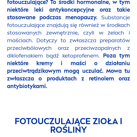
fotouczulające? To środki hormonalne, w tym
niektóre leki antykoncepcyjne oraz takie
stosowane podczas
men
opauzy.
Substancje
fotouczulające znajdują się również w środkach
stosowanych zewnętrznie, czyli w żelach i
maściach. Dotyczy to zwłaszcza preparatów
przeciwbólowych oraz przeciwzapalnych z
diklofenakiem bądź ketoprofenem.
Poza tym
niektóre kremy i maści o działaniu
przeciwtrądzikowym mogą uczulać. Mowa tu
zwłaszcza o produktach z retinolem oraz
antybiotykami.
FOTOUCZULAJĄCE ZIOŁA I
ROŚLINY