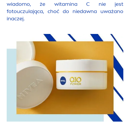
wiadomo, że witamina C nie jest
fotouczulająca, choć do niedawna uważano
inaczej.