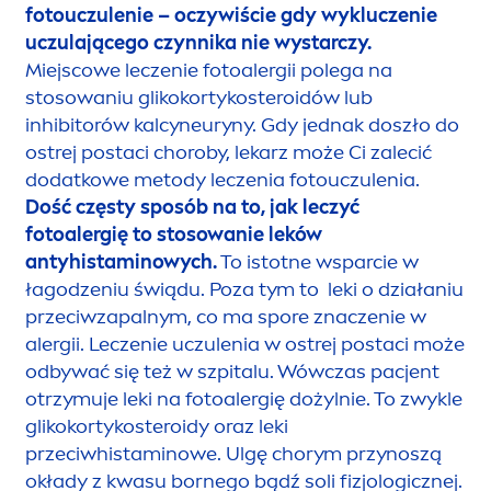
fotouczulenie – oczywiście gdy wykluczenie
uczulającego czynnika nie wystarczy.
Miejscowe leczenie fotoalergii polega na
stosowaniu glikokortykosteroidów lub
inhibitorów kalcyneuryny. Gdy jednak doszło do
ostrej postaci choroby, lekarz może Ci zalecić
dodatkowe metody leczenia fotouczulenia.
Dość częsty sposób na to, jak leczyć
fotoalergię to stosowanie leków
antyhistaminowych.
To istotne wsparcie w
łagodzeniu świądu. Poza tym to leki o działaniu
przeciwzapalnym, co ma spore znaczenie w
alergii. Leczenie uczulenia w ostrej postaci może
odbywać się też w szpitalu. Wówczas pacjent
otrzymuje leki na fotoalergię dożylnie. To zwykle
glikokortykosteroidy oraz leki
przeciwhistaminowe. Ulgę chorym przynoszą
okłady z kwasu bornego bądź soli fizjologicznej.