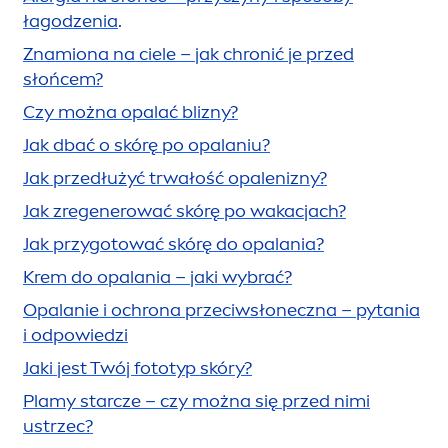
łagodzenia
.
Znamiona na ciele – jak chronić je przed
słońcem?
Czy można opalać blizny?
Jak dbać o skórę po opalaniu?
Jak przedłużyć trwałość opalenizny?
Jak zregenerować skórę po wakacjach?
Jak przygotować skórę do opalania?
Krem do opalania – jaki wybrać?
Opalanie i ochrona przeciwsłoneczna – pytania
i odpowiedzi
Jaki jest Twój fototyp skóry?
Plamy starcze – czy można się przed nimi
ustrzec?