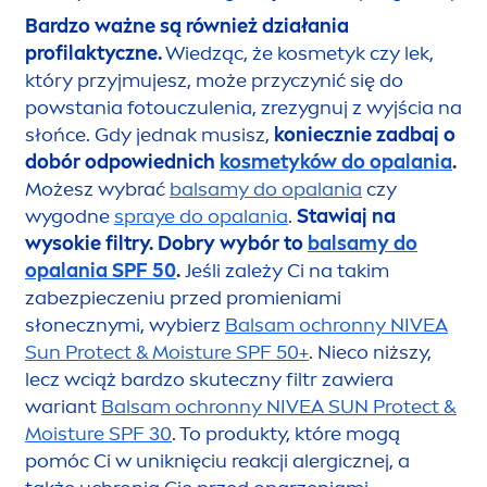
Bardzo ważne są również działania
profilaktyczne.
Wiedząc, że kosmetyk czy lek,
który przyjmujesz, może przyczynić się do
powstania fotouczulenia, zrezygnuj z wyjścia na
słońce. Gdy jednak musisz,
koniecznie zadbaj o
dobór odpowiednich
kosmetyków do opalania
.
Możesz wybrać
balsamy do opalania
czy
wygodne
spraye do opalania
.
Stawiaj na
wysokie filtry.
Dobry wybór to
balsamy do
opalania SPF 50
.
Jeśli zależy Ci na takim
zabezpieczeniu przed promieniami
słonecznymi, wybierz
Balsam ochronny
NIVEA
Sun
Protect
& Moisture SPF 50+
.
Nieco niższy,
lecz wciąż bardzo skuteczny filtr zawiera
wariant
Balsam ochronny
NIVEA
SUN
Protect
&
Moisture SPF 30
.
To produkty, które mogą
pomóc Ci w uniknięciu reakcji alergicznej, a