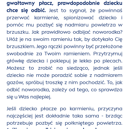
gwałtowny płacz, prawdopodobnie dziecku
chce się odbić.
Jest to sygnał, że powinnaś
przerwać karmienie, spionizować dziecko i
pomóc mu pozbyć się nadmiaru powietrza w
brzuszku. Jak prawidłowo odbijać noworodka?
Ułóż je na swoim ramieniu tak, by dotykało Cię
brzuszkiem. Jego rączki powinny być przełożone
swobodnie za Twoim ramieniem. Przytrzymuj
główkę dziecka i poklepuj je lekko po plecach.
Możesz to zrobić na siedząco, jednak jeśli
dziecko nie może poradzić sobie z nadmiarem
gazów, spróbuj troszkę z nim pochodzić. To, jak
odbić noworodka, zależy od tego, co sprawdza
się u Was najlepiej.
Jeśli dziecko płacze po karmieniu, przyczyna
najczęściej jest dokładnie taka sama - brzdąc
potrzebuje pozbyć się połkniętego powietrza.