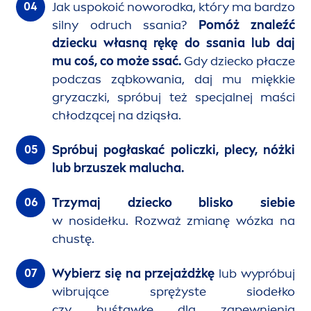
Jak uspokoić noworodka, który ma bardzo
silny odruch ssania?
Pomóż znaleźć
dziecku własną rękę do ssania lub daj
mu coś, co może ssać.
Gdy dziecko płacze
podczas ząbkowania, daj mu miękkie
gryzaczki, spróbuj też specjalnej maści
chłodzącej na dziąsła.
Spróbuj pogłaskać policzki, plecy, nóżki
lub brzuszek malucha.
Trzymaj dziecko blisko siebie
w nosidełku. Rozważ zmianę wózka na
chustę.
Wybierz się na przejażdżkę
lub wypróbuj
wibrujące sprężyste siodełko
czy huśtawkę dla zapewnienia