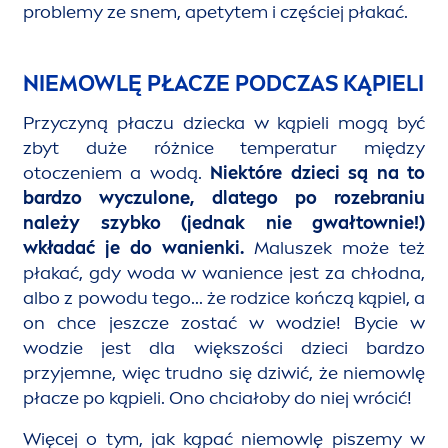
problemy ze snem, apetytem i częściej płakać.
NIEMOWLĘ PŁACZE PODCZAS KĄPIELI
Przyczyną płaczu dziecka w kąpieli mogą być
zbyt duże różnice temperatur między
otoczeniem a wodą.
Niektóre dzieci są na to
bardzo wyczulone, dlatego po rozebraniu
należy szybko (jednak nie gwałtownie!)
wkładać je do wanienki.
Maluszek może też
płakać, gdy woda w wanience jest za chłodna,
albo z powodu tego... że rodzice kończą kąpiel, a
on chce jeszcze zostać w wodzie! Bycie w
wodzie jest dla większości dzieci bardzo
przyjemne, więc trudno się dziwić, że niemowlę
płacze po kąpieli. Ono chciałoby do niej wrócić!
Więcej o tym, jak kąpać niemowlę piszemy w