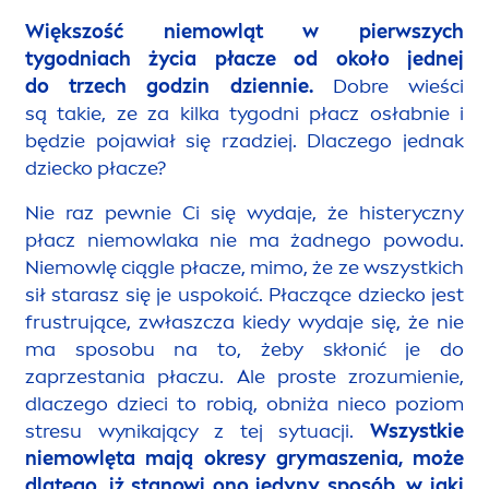
Większość niemowląt w pierwszych
tygodniach życia płacze od około jednej
do trzech godzin dziennie.
Dobre wieści
są takie, ze za kilka tygodni płacz osłabnie i
będzie pojawiał się rzadziej. Dlaczego jednak
dziecko płacze?
Nie raz pewnie Ci się wydaje, że histeryczny
płacz niemowlaka nie ma żadnego powodu.
Niemowlę ciągle płacze, mimo, że ze wszystkich
sił starasz się je uspokoić. Płaczące dziecko jest
frustrujące, zwłaszcza kiedy wydaje się, że nie
ma sposobu na to, żeby skłonić je do
zaprzestania płaczu. Ale proste zrozumienie,
dlaczego dzieci to robią, obniża nieco poziom
stresu wynikający z tej sytuacji.
Wszystkie
niemowlęta mają okresy grymaszenia, może
dlatego, iż stanowi ono jedyny sposób, w jaki