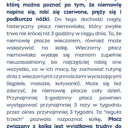
którą można poznać po tym, że niemowlę
napina się, robi się czerwone, pręży się i
podkurcza nóżki.
Do tego dochodzi nagły,
histeryczny płacz niemowlaka, który zwykle
trwa nie krócej niż 3 godziny w ciągu dnia. To, że
niemowlę płacze wieczorem, również może
wskazywać na kolkę. Wieczorny płacz
niemowlaka wydaje się mamom zupełnie
nieuzasadniony, bo najczęściej robią one
wszystko, co w ich mocy, by zachować rutynę
dnia z wieczornymi czynnościami wyciszającymi
(kąpiele, masaże, kołysanki). Może się też
zdarzyć, że niemowlę płacze cały dzień.
Przynajmniej 3-godzinny płacz powinien
występować przynajmniej 3 razy w tygodniu
przez okres przynajmniej 3 tygodni. Ta "reguła
trzech" pozwala rozpoznać kolkę
. Płacz
związany z kolką jest wyjątkowo trudny do