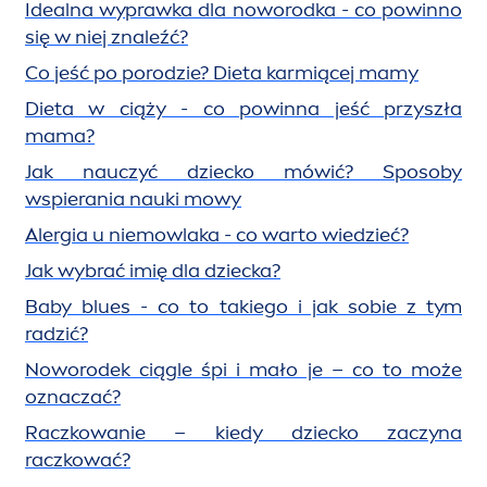
Idealna wyprawka dla noworodka - co powinno
się w niej znaleźć?
Co jeść po porodzie? Dieta karmiącej mamy
Dieta w ciąży - co powinna jeść przyszła
mama?
Jak nauczyć dziecko mówić? Sposoby
wspierania nauki mowy
Alergia u niemowlaka - co warto wiedzieć?
Jak wybrać imię dla dziecka?
Baby blues - co to takiego i jak sobie z tym
radzić?
Noworodek ciągle śpi i mało je – co to może
oznaczać?
Raczkowanie – kiedy dziecko zaczyna
raczkować?