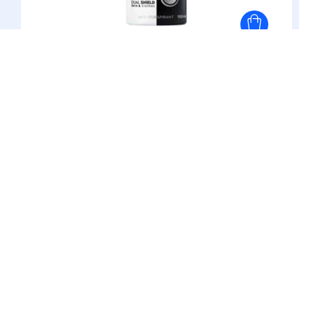
(0)
Antyperspiranty dla mężczyzn
Antyperspirant
Black
&
White
Power
Spray 100 ml
PORADY DLA CIEBIE