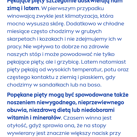
Pękające pięty szczególnie doskwierają nam
zimą i latem
. W pierwszym przypadku
winowajcą zwykle jest klimatyzacja, która
mocno wysusza skórę. Dodatkowo w chłodne
miesiące często chodzimy w grubych
skarpetach i kozakach i nie zdejmujemy ich w
pracy. Nie wpływa to dobrze na zdrowie
naszych stóp i może powodować nie tylko
pękające pięty, ale i grzybicę. Latem natomiast
pięty pękają od wysokich temperatur, potu oraz
częstego kontaktu z ziemią i piaskiem, gdy
chodzimy w sandałkach lub na boso.
Popękane pięty mogą być spowodowane także
noszeniem niewygodnego, nieprzewiewnego
obuwia, niezdrową dietą lub niedoborami
witamin i minerałów
. Czasem winna jest
otyłość, gdyż sprawia ona, że na stopy
wywierany jest znacznie większy nacisk przy