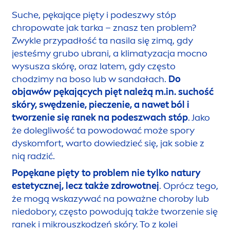
Suche, pękające pięty i podeszwy stóp
chropowate jak tarka – znasz ten problem?
Zwykle przypadłość ta nasila się zimą, gdy
jesteśmy grubo ubrani, a klimatyzacja mocno
wysusza skórę, oraz latem, gdy często
chodzimy na boso lub w sandałach.
Do
objawów pękających pięt należą m.in. suchość
skóry, swędzenie, pieczenie, a nawet ból i
tworzenie się ranek na podeszwach stóp
. Jako
że dolegliwość ta powodować może spory
dyskomfort, warto dowiedzieć się, jak sobie z
nią radzić.
Popękane pięty to problem nie tylko natury
estetycznej, lecz także zdrowotnej
. Oprócz tego,
że mogą wskazywać na poważne choroby lub
niedobory, często powodują także tworzenie się
ranek i mikrouszkodzeń skóry. To z kolei