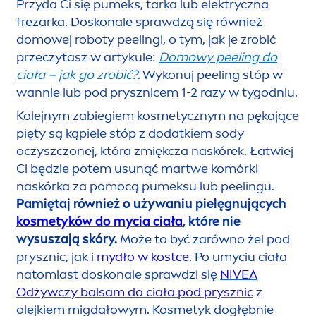
Przyda Ci się pumeks, tarka lub elektryczna
frezarka. Doskonale sprawdzą się również
domowej roboty peelingi, o tym, jak je zrobić
przeczytasz w artykule:
Domowy peeling do
ciała – jak go zrobić?
. W
ykonuj peeling stóp w
wannie lub pod prysznicem 1-2 razy w tygodniu.
Kolejnym zabiegiem kosmetycznym na pękające
pięty są kąpiele stóp z dodatkiem sody
oczyszczonej, która zmiękcza naskórek. Łatwiej
Ci będzie potem u
sun
ąć martwe komórki
naskórka za pomocą pumeksu lub peelingu.
Pamiętaj również o używaniu pielęgnujących
kosmetyków do mycia ciała
, które nie
wysuszają skóry.
Może to być zarówno żel pod
prysznic, jak i
mydło w kostce
. Po umyciu ciała
natomiast doskonale sprawdzi się
NIVEA
Odżywczy balsam do ciała pod prysznic
z
olejkiem migdałowym. Kosmetyk dogłębnie