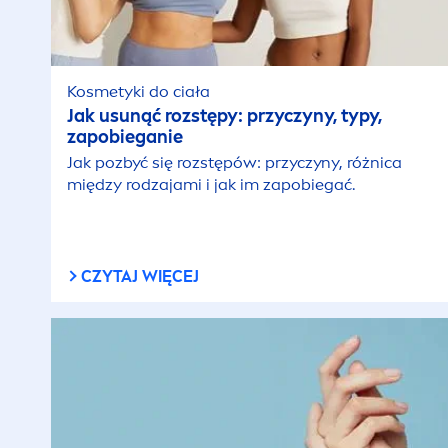
Kosmetyki do ciała
Jak u
sun
ąć rozstępy: przyczyny, typy,
zapobieganie
Jak pozbyć się rozstępów: przyczyny, różnica
między rodzajami i jak im zapobiegać.
CZYTAJ WIĘCEJ