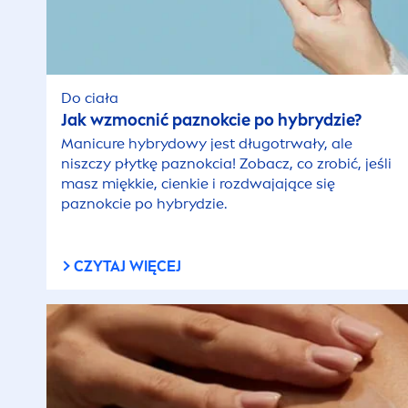
Do ciała
Jak wzmocnić paznokcie po hybrydzie?
Manicure hybrydowy jest długotrwały, ale
niszczy płytkę paznokcia! Zobacz, co zrobić, jeśli
masz miękkie, cienkie i rozdwajające się
paznokcie po hybrydzie.
CZYTAJ WIĘCEJ