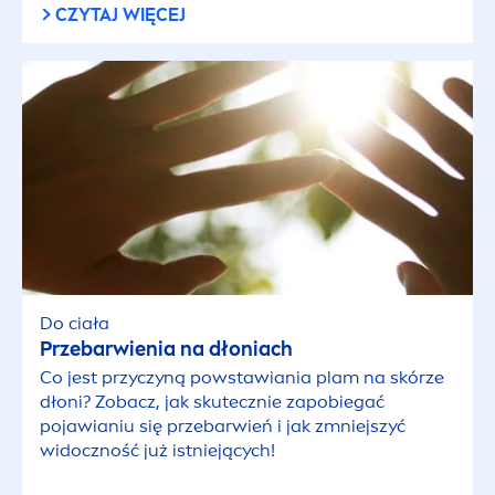
CZYTAJ WIĘCEJ
Do ciała
Przebarwienia na dłoniach
Co jest przyczyną powstawiania plam na skórze
dłoni? Zobacz, jak skutecznie zapobiegać
pojawianiu się przebarwień i jak zmniejszyć
widoczność już istniejących!