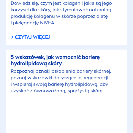
Dowiedz się, czym jest kolagen i jakie są jego
korzyści dla skóry, jak stymulować
natural
ną
produkcję kolagenu w skórze poprzez dietę
i pielęgnację
NIVEA
.
CZYTAJ WIĘCEJ
5 wskazówek, jak wzmocnić barierę
hydro
lip
idową skóry
Rozpoznaj oznaki osłabienia bariery skórnej,
poznaj wskazówki dotyczące jej regeneracji
i wspieraj swoją barierę
hydro
lip
idową, aby
uzyskać zrównoważoną, sprężystą skórę.