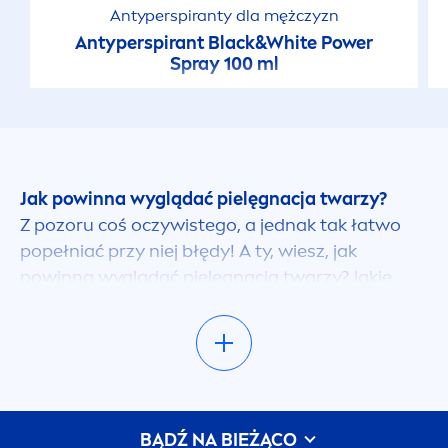
Antyperspiranty dla mężczyzn
Antyperspirant
Black
&
White
Power
Spray 100 ml
Jak powinna wyglądać pielęgnacja twarzy?
Z pozoru coś oczywistego, a jednak tak łatwo
popełniać przy niej błędy! A ty, wiesz, jak
powinna wyglądać pielęgnacja twarzy? Jakie
kosmetyki do twarzy wybrać? Z pomocą
przychodzą nasze wskazówki! Nasze artykuły
podpowiedzą Ci, jakie warunki trzeba spełnić, by
dobrze dbać o skórę.
Jak dbać o skórę twarzy?
BĄDŹ NA BIEŻĄCO