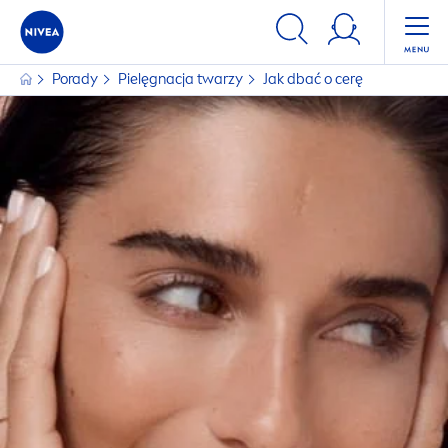
Porady
Pielęgnacja twarzy
Jak dbać o cerę