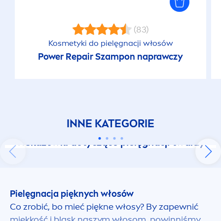
(83)
Kosmetyki do pielęgnacji włosów
Power
Repair
Szampon naprawczy
INNE KATEGORIE
Wskazówki dotyczące pielęgnacji twarzy
224 produktów
Pielęgnacja pięknych włosów
Co zrobić, bo mieć piękne włosy? By zapewnić
miękkość i blask naszym włosom, powinniśmy