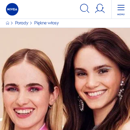
FILTRY
Porady
Piękne włosy
KATEGORIA GŁÓWNA
Kosmetyki dla mężczyzn
Kosmetyki do ciała
Kosmetyki do twarzy
Kosmetyki do włosów
TEMATYKA TREŚCI