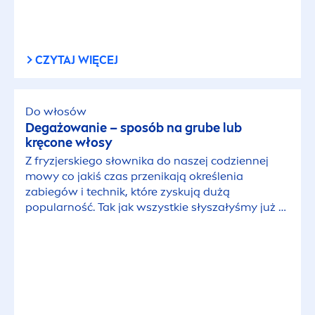
CZYTAJ WIĘCEJ
Do włosów
Degażowanie – sposób na grube lub
kręcone włosy
Z fryzjerskiego słownika do naszej codziennej
mowy co jakiś czas przenikają określenia
zabiegów i technik, które zyskują dużą
popularność. Tak jak wszystkie słyszałyśmy już o
keratynowym prostowaniu włosów, tak dziś
coraz częściej słyszymy też o degażowaniu. Co
oznacza to tajemnicze słowo?