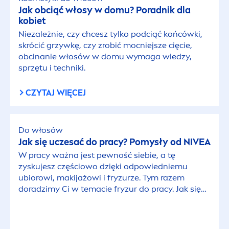
Jak obciąć włosy w domu? Poradnik dla
kobiet
Niezależnie, czy chcesz tylko podciąć końcówki,
skrócić grzywkę, czy zrobić mocniejsze cięcie,
obcinanie włosów w domu wymaga wiedzy,
sprzętu i techniki.
CZYTAJ WIĘCEJ
Do włosów
Jak się uczesać do pracy? Pomysły od
NIVEA
W pracy ważna jest pewność siebie, a tę
zyskujesz częściowo dzięki odpowiedniemu
ubiorowi, makijażowi i fryzurze. Tym razem
doradzimy Ci w temacie fryzur do pracy. Jak się
czesać w zależności od miejsca i charakteru
pracy? Czy fajne fryzury do pracy mogą być też
eleganckie?