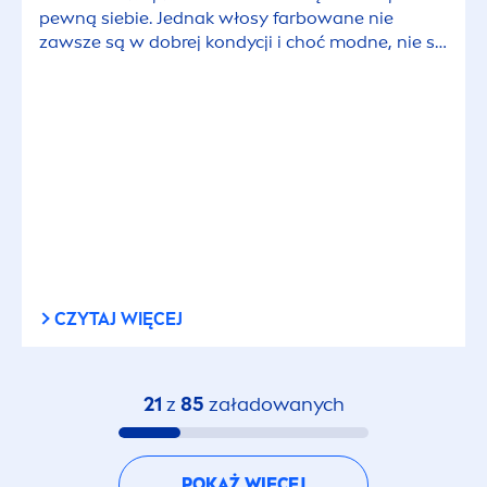
pewną siebie. Jednak włosy farbowane nie
zawsze są w dobrej kondycji i choć modne, nie są
zdrowe. Jak pielęgnować włosy po farbowaniu,
by miały się lepiej?
CZYTAJ WIĘCEJ
21
z
85
załadowanych
POKAŻ WIĘCEJ