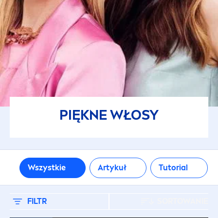
Artykuł
Tutorial
RODZAJ WŁOSÓW
Łupież
PIĘKNE WŁOSY
Włosy blond
Włosy cienkie
Wszystkie
Artykuł
Tutorial
Włosy farbowane
Włosy kręcone
FILTR
SORTOWANIE