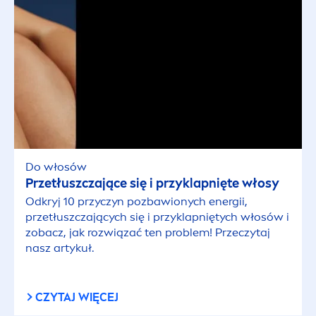
Włosy normalne
Włosy przetłuszczające się
Włosy suche
Włosy zniszczone
Do włosów
Przetłuszczające się i przyklapnięte włosy
Wszystkie rodzaje włosów
Odkryj 10 przyczyn pozbawionych energii,
przetłuszczających się i przyklapniętych włosów i
zobacz, jak rozwiązać ten problem! Przeczytaj
WYBRANE FILTRY
nasz artykuł.
CZYTAJ WIĘCEJ