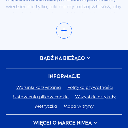
wiedzieć nie tylko, jaki mamy rodzaj włosów, aby
wybrać odpowiednie produkty do pielęgnacji i
stylizacji, ale również, by rozumieć, co jest dla
naszych włosów korzystne. Tutaj znajdziesz
wiele artykułów z informacjami, zaleceniami
dotyczącymi produktów i wskazówkami, które
pomogą Ci zadbać o piękne włosy.
BĄDŹ NA BIEŻĄCO
Twój rodzaj włosów ma znaczenie!
To niezmiernie ważne, by pielęgnację
INFORMACJE
dopasować do rodzaju włosów! Włosy cienkie,
Warunki korzystania
Polityka prywatności
włosy grube, kręcone włosy czy farbowane -
każde z nich może być piękne, jeśli potraktujesz
Ustawienia plików cookie
Wszystkie artykuły
je odpowienio! Sposoby na to, jak pielęgnować
Metryczka
Mapa witryny
typy włosów, by wydobyć z nich
natural
ne
piękno znajdziesz w poradnikach o włosach!
WIĘCEJ O MARCE
NIVEA