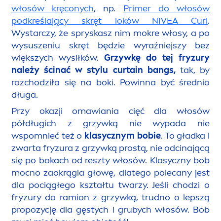
włosów kręconych
, np.
Primer do włosów
podkreślający skręt loków
NIVEA
Curl
.
Wystarczy, że spryskasz nim mokre włosy, a po
wysuszeniu skręt będzie wyraźniejszy bez
większych wysiłków.
Grzywkę do tej fryzury
należy ścinać w stylu curtain bangs,
tak, by
rozchodziła się na boki. Powinna być średnio
długa.
Przy okazji omawiania cięć dla włosów
półdługich z grzywką nie wypada nie
wspomnieć też o
klasycznym bobie
. To gładka i
zwarta fryzura z grzywką prostą, nie odcinającą
się po bokach od reszty włosów. Klasyczny bob
mocno zaokrągla głowę, dlatego polecany jest
dla pociągłego kształtu twarzy. Jeśli chodzi o
fryzury do ramion z grzywką, trudno o lepszą
propozycję dla gęstych i grubych włosów. Bob