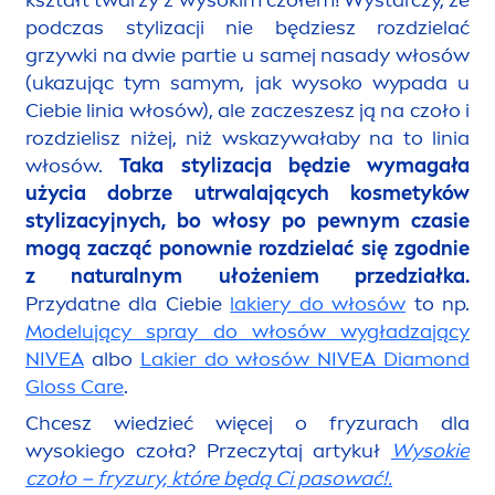
kształt twarzy z wysokim czołem! Wystarczy, że
podczas stylizacji nie będziesz rozdzielać
grzywki na dwie partie u samej nasady włosów
(ukazując tym samym, jak wysoko wypada u
Ciebie linia włosów), ale zaczeszesz ją na czoło i
rozdzielisz niżej, niż wskazywałaby na to linia
włosów.
Taka stylizacja będzie wymagała
użycia dobrze utrwalających kosmetyków
stylizacyjnych, bo włosy po pewnym czasie
mogą zacząć ponownie rozdzielać się zgodnie
z
natural
nym ułożeniem przedziałka.
Przydatne dla Ciebie
lakiery do włosów
to np.
Modelujący spray do włosów wygładzający
NIVEA
albo
Lakier do włosów
NIVEA
Diamond
Gloss
Care
.
Chcesz wiedzieć więcej o fryzurach dla
wysokiego czoła? Przeczytaj artykuł
Wysokie
czoło – fryzury, które będą Ci pasować!
.