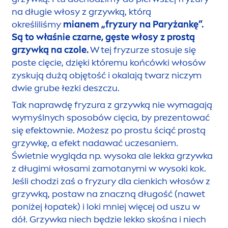
na długie włosy z grzywką, którą
określiliśmy
mianem „fryzury na Paryżankę”.
Są to właśnie czarne, gęste włosy z prostą
grzywką na czole.
W tej fryzurze stosuje się
poste cięcie, dzięki któremu końcówki włosów
zyskują dużą objętość i okalają twarz niczym
dwie grube łezki deszczu.
Tak naprawdę fryzura z grzywką nie wymagają
wymyślnych sposobów cięcia, by prezentować
się efektownie. Możesz po prostu ściąć prostą
grzywkę, a efekt nadawać uczesaniem.
Świetnie wygląda np. wysoka ale lekka grzywka
z długimi włosami zamotanymi w wysoki kok.
Jeśli chodzi zaś o fryzury dla cienkich włosów z
grzywką, postaw na znaczną długość (nawet
poniżej łopatek) i loki mniej więcej od uszu w
dół. Grzywka niech będzie lekko skośna i niech