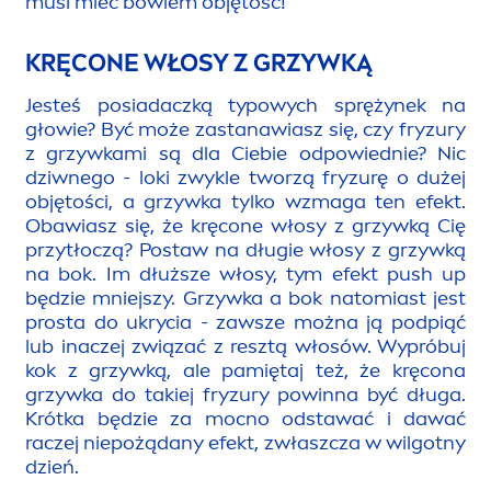
musi mieć bowiem objętość!
KRĘCONE WŁOSY Z GRZYWKĄ
Jesteś posiadaczką typowych sprężynek na
głowie? Być może zastanawiasz się, czy fryzury
z grzywkami są dla Ciebie odpowiednie? Nic
dziwnego - loki zwykle tworzą fryzurę o dużej
objętości, a grzywka tylko wzmaga ten efekt.
Obawiasz się, że kręcone włosy z grzywką Cię
przytłoczą? Postaw na długie włosy z grzywką
na bok. Im dłuższe włosy, tym efekt push up
będzie mniejszy. Grzywka a bok natomiast jest
prosta do ukrycia - zawsze można ją podpiąć
lub inaczej związać z resztą włosów. Wypróbuj
kok z grzywką, ale pamiętaj też, że kręcona
grzywka do takiej fryzury powinna być długa.
Krótka będzie za mocno odstawać i dawać
raczej niepożądany efekt, zwłaszcza w wilgotny
dzień.