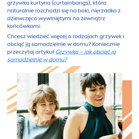
grzywka kurtyna (curtainbangs), która
natural
nie rozchodzi się na boki, nierzadko z
dziewczęco wywiniętymi na zewnątrz
końcówkami.
Chcesz wiedzieć więcej o rodzajach grzywek i
obciąć ją samodzielnie w domu? Koniecznie
przeczytaj artykuł
Grzywka – jak obciąć ją
samodzielnie w domu?