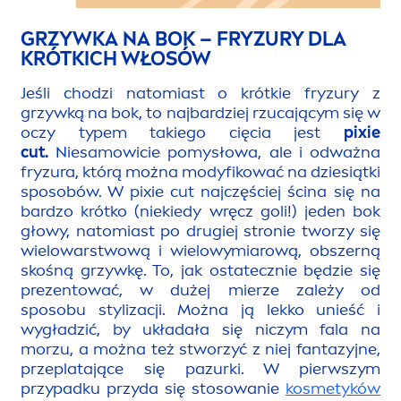
GRZYWKA NA BOK – FRYZURY DLA
KRÓTKICH WŁOSÓW
Jeśli chodzi natomiast o krótkie fryzury z
grzywką na bok, to najbardziej rzucającym się w
oczy typem takiego cięcia jest
pixie
cut.
Niesamowicie pomysłowa, ale i odważna
fryzura, którą można modyfikować na dziesiątki
sposobów. W pixie cut najczęściej ścina się na
bardzo krótko (niekiedy wręcz goli!) jeden bok
głowy, natomiast po drugiej stronie tworzy się
wielowarstwową i wielowymiarową, obszerną
skośną grzywkę. To, jak ostatecznie będzie się
prezentować, w dużej mierze zależy od
sposobu stylizacji. Można ją lekko unieść i
wygładzić, by układała się niczym fala na
morzu, a można też stworzyć z niej fantazyjne,
przeplatające się pazurki. W pierwszym
przypadku przyda się stosowanie
kosmetyków