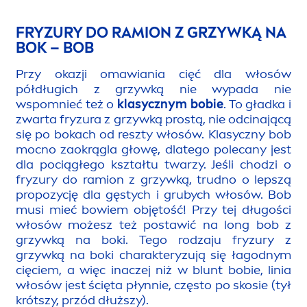
FRYZURY DO RAMION Z GRZYWKĄ NA
BOK – BOB
Przy okazji omawiania cięć dla włosów
półdługich z grzywką nie wypada nie
wspomnieć też o
klasycznym bobie
. To gładka i
zwarta fryzura z grzywką prostą, nie odcinającą
się po bokach od reszty włosów. Klasyczny bob
mocno zaokrągla głowę, dlatego polecany jest
dla pociągłego kształtu twarzy. Jeśli chodzi o
fryzury do ramion z grzywką, trudno o lepszą
propozycję dla gęstych i grubych włosów. Bob
musi mieć bowiem objętość! Przy tej długości
włosów możesz też postawić na long bob z
grzywką na boki. Tego rodzaju fryzury z
grzywką na boki charakteryzują się łagodnym
cięciem, a więc inaczej niż w blunt bobie, linia
włosów jest ścięta płynnie, często po skosie (tył
krótszy, przód dłuższy).