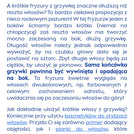
A krótkie fryzury z grzywką znaczne dłuższą niż
reszta włosów? To bardzo ciekawa propozycja z
nieco
rock
owym pazurem! W tej fryzurze jeden z
boków ścinamy bardzo krótko (niemal na
chłopczycę) zaś reszta włosów ma tworzyć
mocno zaczesaną na bok, dłużą grzywkę.
Długość włosów należy jednak odpowiednio
wyważyć, by na czubku głowy dało się je
postawić na sztorc. Zbyt długie włosy będą za
ciężkie, by ułożyć je pionowo.
Sama końcówka
grzywki powinna być wywinięta i opadająca
na bok.
Ta fryzura świetnie wygląda na
włosach dwukolorowych, np. farbowanych z
celowym zachowaniem odrostu, który
uwidacznia się po zaczesaniu włosów do góry!
Jak dokładnie ułożyć krótkie włosy z grzywką?
Koniecznie przy użyciu
kosmetyków do stylizacji
włosów
. Przyda Ci się zarówno
primer
dodający
objętości, jak i
pianki do włosów
, które