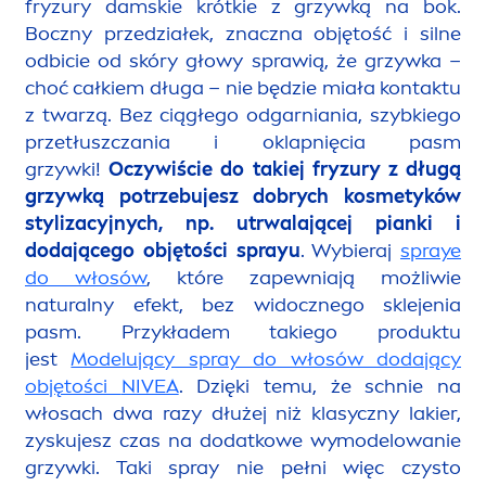
fryzury damskie krótkie z grzywką na bok.
Boczny przedziałek, znaczna objętość i silne
odbicie od skóry głowy sprawią, że grzywka –
choć całkiem długa – nie będzie miała kontaktu
z twarzą. Bez ciągłego odgarniania, szybkiego
przetłuszczania i oklapnięcia pasm
grzywki!
Oczywiście do takiej fryzury z długą
grzywką potrzebujesz dobrych kosmetyków
stylizacyjnych, np. utrwalającej pianki i
dodającego objętości sprayu
. Wybieraj
spraye
do włosów
, które zapewniają możliwie
natural
ny efekt, bez widocznego sklejenia
pasm. Przykładem takiego produktu
jest
Modelujący spray do włosów dodający
objętości
NIVEA
. Dzięki temu, że schnie na
włosach dwa razy dłużej niż klasyczny lakier,
zyskujesz czas na dodatkowe wymodelowanie
grzywki. Taki spray nie pełni więc czysto