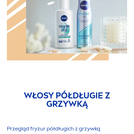
WŁOSY PÓŁDŁUGIE Z
GRZYWKĄ
Przegląd fryzur półdługich z grzywką